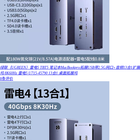
绿联（UGREEN）雷电5 TBT5 笔记本MacBookpro拓展USB带2.5G网口+音频13合1扩展
坞 8K60Hz 雷电5 U715-45790 13合1 桌面拓展坞
0条评价