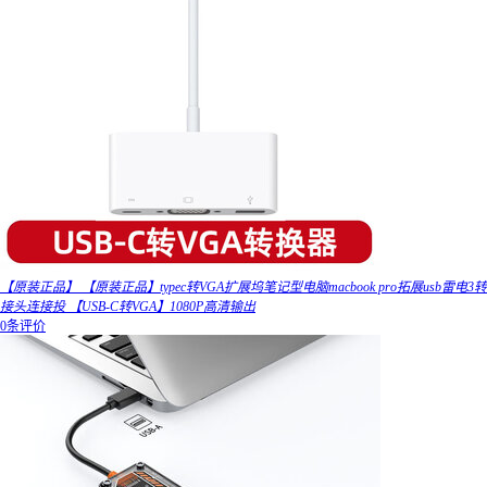
【原装正品】 【原装正品】typec转VGA扩展坞笔记型电脑macbook pro拓展usb雷电3转
接头连接投 【USB-C转VGA】1080P高清输出
0条评价