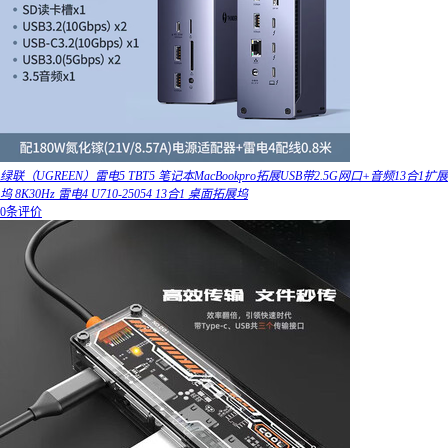
绿联（UGREEN）雷电5 TBT5 笔记本MacBookpro拓展USB带2.5G网口+音频13合1扩展
坞 8K30Hz 雷电4 U710-25054 13合1 桌面拓展坞
0条评价