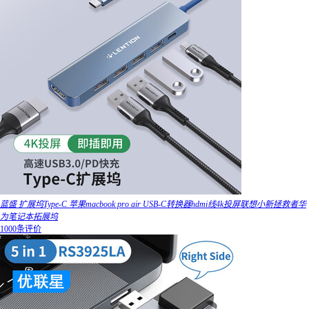
蓝盛 扩展坞Type-C 苹果macbook pro air USB-C转换器hdmi线4k投屏联想小新拯救者华
为笔记本拓展坞
1000条评价