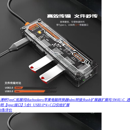
溥畔TypeC拓展坞Macbookpro苹果电脑转换器hdmi转接头usb扩展器扩展坞 SW4U-C_透
明【typec接口】5合1_USB3.0*4+C口仅给扩展
0条评价