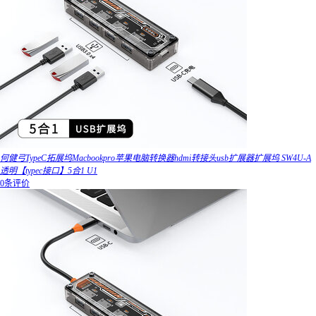
何健弓TypeC拓展坞Macbookpro苹果电脑转换器hdmi转接头usb扩展器扩展坞 SW4U-A
透明【typec接口】5合1 U1
0条评价