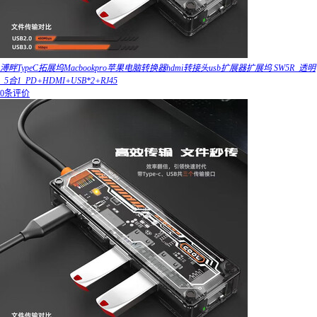
溥畔TypeC拓展坞Macbookpro苹果电脑转换器hdmi转接头usb扩展器扩展坞 SW5R_透明
_5合1_PD+HDMI+USB*2+RJ45
0条评价