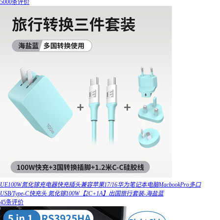
5000条评价
UE100W氮化镓充电器快充插头兼容苹果17/16华为笔记本电脑MacbookPro多口
USB/Type-C快充头 氮化镓100W【2C+1A】出国旅行套装-海盐蓝
45条评价