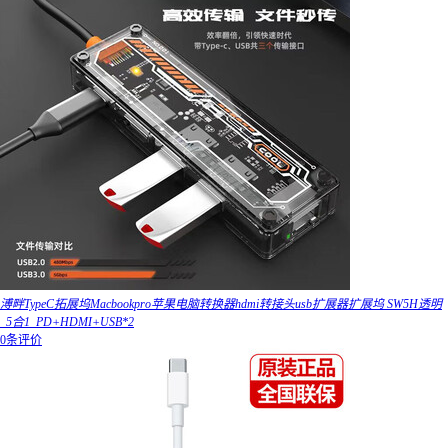
溥畔TypeC拓展坞Macbookpro苹果电脑转换器hdmi转接头usb扩展器扩展坞 SW5H透明
_5合1_PD+HDMI+USB*2
0条评价