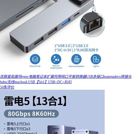
优联星拓展坞typec电脑笔记本扩展坞带网口平板转换器USB多接口matepadpro转接头
hdmi无线macbook USB【5in1】USB+DC+RJ45
50条评价