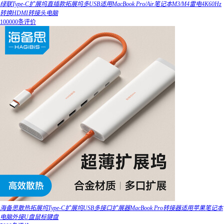
绿联Type-C扩展坞直插款拓展坞多USB适用MacBook Pro/Air笔记本M3/M4雷电4K60Hz
转换HDMI转接头电脑
100000条评价
海备思散热拓展坞Type-C扩展坞USB多接口扩展器MacBook Pro转接器适用苹果笔记本
电脑外接U盘鼠标键盘