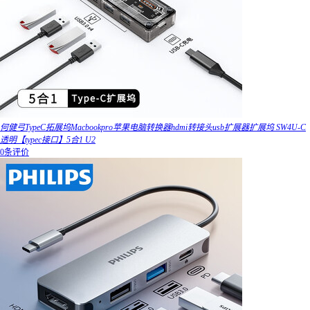
何健弓TypeC拓展坞Macbookpro苹果电脑转换器hdmi转接头usb扩展器扩展坞 SW4U-C
透明【typec接口】5合1 U2
0条评价