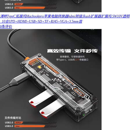
溥畔TypeC拓展坞Macbookpro苹果电脑转换器hdmi转接头usb扩展器扩展坞 SW10V透明
_10合1PD+HDMI+USB+SD+TF+RJ45+VGA+3.5mm音
0条评价