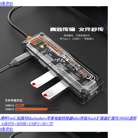
0条评价
溥畔TypeC拓展坞Macbookpro苹果电脑转换器hdmi转接头usb扩展器扩展坞 SW6H透明
_6合1PD+HDMI+USB*2+SD+TF
0条评价