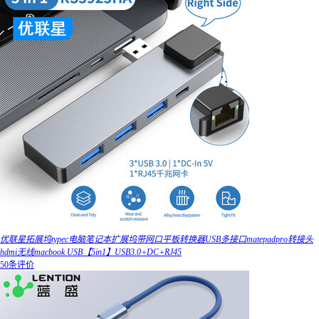
优联星拓展坞typec电脑笔记本扩展坞带网口平板转换器USB多接口matepadpro转接头
hdmi无线macbook USB【5in1】USB3.0+DC+RJ45
50条评价