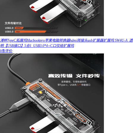
溥畔TypeC拓展坞Macbookpro苹果电脑转换器hdmi转接头usb扩展器扩展坞 SW4U-A_透
明【USB接口】5合1_USB3.0*4+C口仅给扩展坞
0条评价