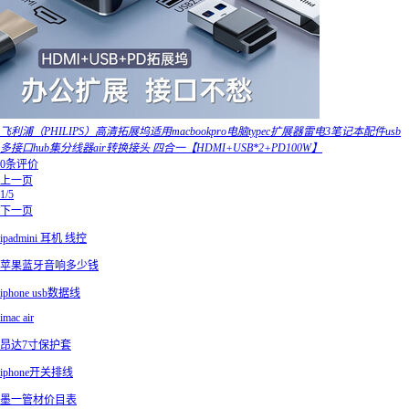
飞利浦（PHILIPS）高清拓展坞适用macbookpro电脑typec扩展器雷电3笔记本配件usb
多接口hub集分线器air转换接头 四合一【HDMI+USB*2+PD100W】
0条评价
上一页
1/5
下一页
ipadmini 耳机 线控
苹果蓝牙音响多少钱
iphone usb数据线
imac air
昂达7寸保护套
iphone开关排线
墨一管材价目表