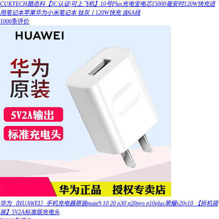
CUKTECH酷态科【3C认证|可上飞机】10号Plus充电宝电芯15000毫安时120W快充适
用笔记本苹果华为小米笔记本 钛灰丨120W快充 含6A线
1000条评价
华为（HUAWEI）手机充电器原装mate9 10 20 p30 p20pro p10plus荣耀v20v10 【拆机袋
装】5V2A标准版充电头