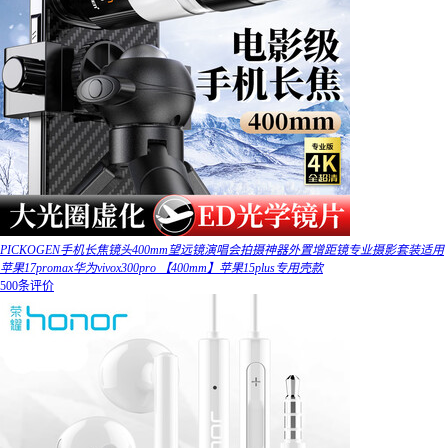
PICKOGEN手机长焦镜头400mm望远镜演唱会拍摄神器外置增距镜专业摄影套装适用
苹果17promax华为vivox300pro 【400mm】苹果15plus专用壳款
500条评价