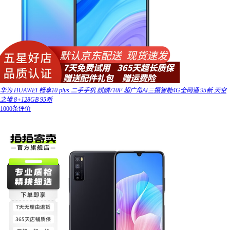
华为 HUAWEI 畅享10 plus 二手手机 麒麟710F 超广角AI三摄智能4G全网通 95新 天空
之境 8+128GB 95新
1000条评价