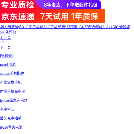
华为畅享10plus 二手手机华为二手机 95新 幻夜黑（发货颜色随机） 8+128G全网通
500条评价
上一页
1/5
下一页
PA10400
mate1电池
xoopar手机配件
小米安卓手机
时尚手机充电宝
iphone应急充电器
充电宝mi
爱艺充电插手
i9220背夹电池