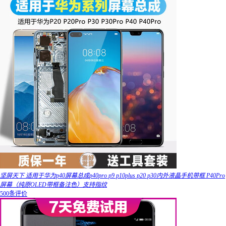
坚屏天下 适用于华为p40屏幕总成p40pro p9 p10plus p20 p30内外液晶手机带框 P40Pro
屏幕（纯原OLED带框备注色）支持指纹
500条评价