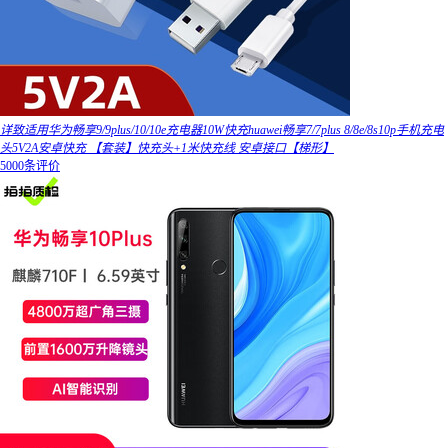
详致适用华为畅享9/9plus/10/10e充电器10W快充huawei畅享7/7plus 8/8e/8s10p手机充电
头5V2A安卓快充 【套装】快充头+1米快充线 安卓接口【梯形】
5000条评价