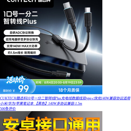
CUKTECH酷态科10号一分二智转线Plus充电线数据线双type-c快充140W兼容协议适用
小米/华为/苹果笔记本 【黑色】140W多协议兼容-1.5m
500条评价