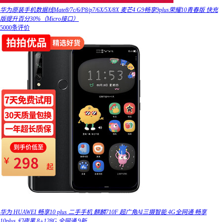
华为原装手机数据线Mate8/7c/6/P8/p7/6X/5X/8X 麦芒4 G9畅享9plus荣耀10青春版 快充
版提升百分30%（Micro接口）
5000条评价
华为 HUAWEI 畅享10 plus 二手手机 麒麟710F 超广角AI三摄智能 4G全网通 畅享
10plus 幻夜黑 8+128G 全网通 9新