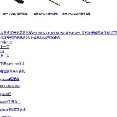
京修客适用于苹果平板iPad mini6 4 mini5 HOME键 ipad air5 开机按键返回键排线 返回
排线开机音量按键 2018/A1893返回排线白色
29条评价
上一页
1/5
下一页
苹果apple watch42
电信版苹果4s手机
iphone4送话器
BELKIN 600M
ipod 6代
iwatch手表女士
iphone4原装数据线