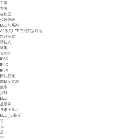
卫浴
玄关
会议室
仪器仪表
LED灯系列
A3系列LED商铺家居灯泡
粘贴安装
壁挂式
球泡
节能灯
IP65
IP0X
IP5X
回波损耗
调幅度监测
数字
指针
LED
显示屏
条形图显示
LED_G)指示
否
无
是
否