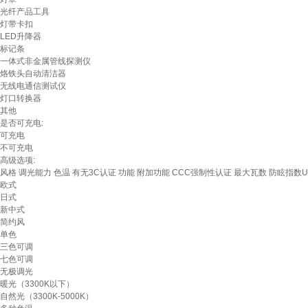
光纤产品工具
灯带卡扣
LED升降器
标记条
一体式非金属管线探测仪
烙铁头自动清洁器
无线电通信测试仪
灯口转换器
其他
是否可充电:
可充电
不可充电
高级选项:
风格
调光能力
色温
有无3C认证
功能
附加功能
CCC强制性认证
最大瓦数
防眩指数U
欧式
日式
新中式
简约风
单色
三色可调
七色可调
无极调光
暖光（3300K以下）
自然光（3300K-5000K）