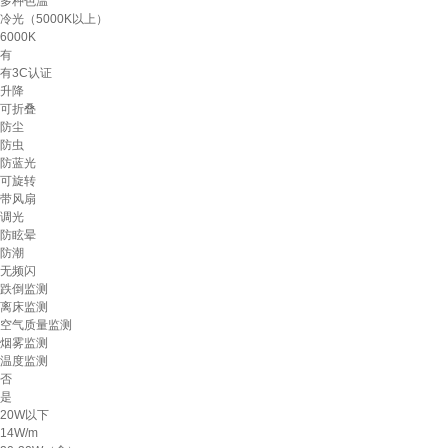
多种色温
冷光（5000K以上）
6000K
有
有3C认证
升降
可折叠
防尘
防虫
防蓝光
可旋转
带风扇
调光
防眩晕
防潮
无频闪
跌倒监测
离床监测
空气质量监测
烟雾监测
温度监测
否
是
20W以下
14W/m