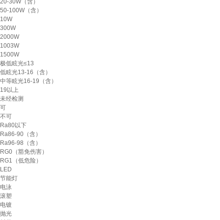
20-30W（含）
50-100W（含）
10W
300W
2000W
1003W
1500W
极低眩光≤13
低眩光13-16（含）
中等眩光16-19（含）
19以上
未经检测
可
不可
Ra80以下
Ra86-90（含）
Ra96-98（含）
RG0（豁免伤害）
RG1（低危险）
LED
节能灯
电泳
滚塑
电镀
抛光