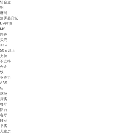
铝合金
铜
麻绳
烟雾菱晶板
UV软膜
MS
陶瓷
贝壳
≤3㎡
50㎡以上
支持
不支持
合金
铁
亚克力
ABS
铝
球场
厨房
餐厅
阳台
客厅
卧室
书房
儿童房