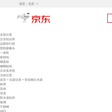
◇
送至：
北京
全部分类
京东知识库
品牌排行榜
普联摄像头
一体机
收纳包
键盘贴
键帽贴纸
京东美术馆
当前位置：
首页
>
仪器仪表
> 安伯格红光源
材质:
其他
尼龙
防水涤纶布
玻璃
不锈钢
ABS