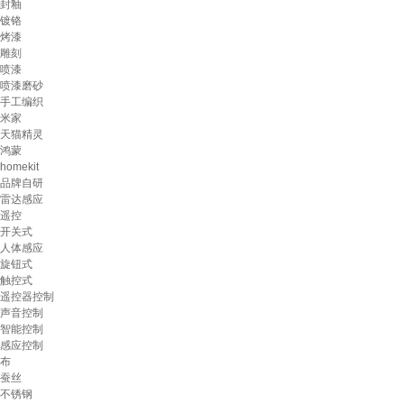
封釉
镀铬
烤漆
雕刻
喷漆
喷漆磨砂
手工编织
米家
天猫精灵
鸿蒙
homekit
品牌自研
雷达感应
遥控
开关式
人体感应
旋钮式
触控式
遥控器控制
声音控制
智能控制
感应控制
布
蚕丝
不锈钢