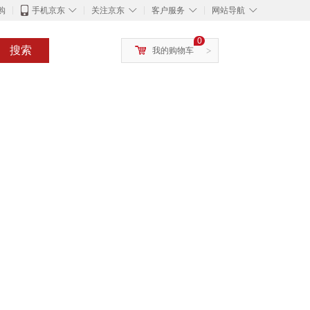
◇
◇
◇
◇
购
手机京东
关注京东
客户服务
网站导航
0
搜索
我的购物车
>