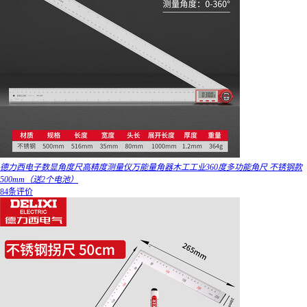
德力西电子数显角度尺高精度测量仪万能量角器木工工业360度多功能角尺 不锈钢款
500mm（送2个电池）
84条评价