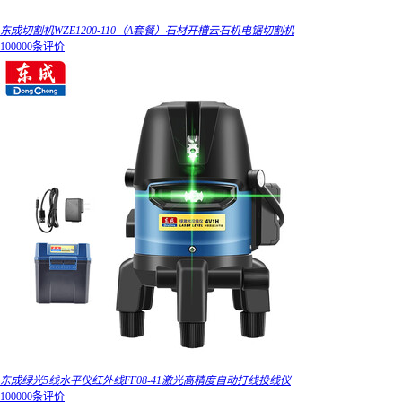
东成切割机WZE1200-110（A套餐）石材开槽云石机电锯切割机
100000条评价
东成绿光5线水平仪红外线FF08-41激光高精度自动打线投线仪
100000条评价