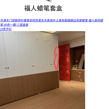
华涛木门地板修补蜡笔检修色笔实木家具补土填充裂缝崩边深度蜡笔 福人板材蜡
笔-48色一套(三层盒装
29条评价