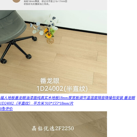
福人地板番龙眼油漆面纯真实木地板18mm厚宽板调节温湿度隔音降噪包安装 番龙眼
1D24002（半直纹） 平方米 910*155*18mm/片
0条评价