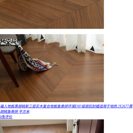
福人地板黑胡桃新三层实木复合地板鱼骨拼环保ENF级锁扣封蜡适用于地热 2Y2677黑
胡桃鱼骨拼 平方米
0条评价