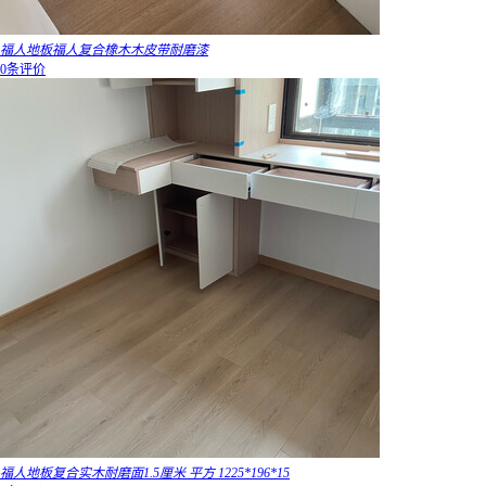
福人地板福人复合橡木木皮带耐磨漆
0条评价
福人地板复合实木耐磨面1.5厘米 平方 1225*196*15