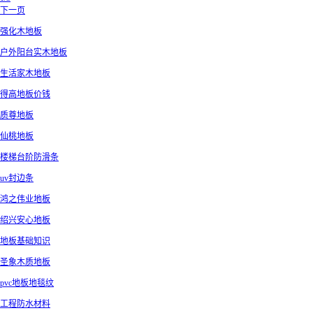
下一页
强化木地板
户外阳台实木地板
生活家木地板
得高地板价钱
质尊地板
仙桃地板
楼梯台阶防滑条
uv封边条
鸿之伟业地板
绍兴安心地板
地板基础知识
圣象木质地板
pvc地板地毯纹
工程防水材料