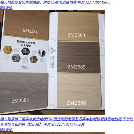
福人地板复合实木耐磨面，厚度1.5厘米适合地暖 平方 1225*196*15mm
0条评价
福人地板新三层实木复合地板ENF级金刚耐磨层整芯实木防潮防滑静音地热用 下单时
备注型号和颜色【ENF级】 平方米 1225*198*14mm/片
0条评价