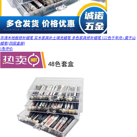
华涛木地板修补蜡笔 实木家具补土填充蜡笔 多色家具修补蜡笔 122色千年舟+莫干山
蜡笔[四层盒装]
1条评价