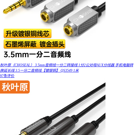
秋叶原（CHOSEAL） 3.5mm音频线一分二转接线 1分2公对母AUX分线器 手机电脑转
换延长线 3.5一分二音频线【镀银铜】 QS3549 1米
97条评价