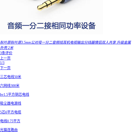
秋叶原秋叶原3.5mm公对母一分二音频线耳机电视输出分线器情侣双人共享 升级金属
外壳 2米
3条评价
上一页
1/3
下一页
三芯电线50米
六网线300米
bv1.5平方铜芯电线
吸尘器电源线
5芯6平方电缆
电线0.75平方
光猫连路由