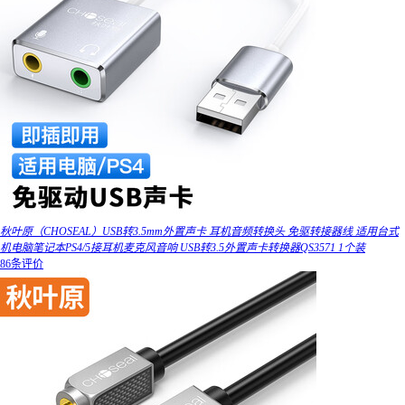
秋叶原（CHOSEAL）USB转3.5mm外置声卡 耳机音频转换头 免驱转接器线 适用台式
机电脑笔记本PS4/5接耳机麦克风音响 USB转3.5外置声卡转换器QS3571 1个装
86条评价