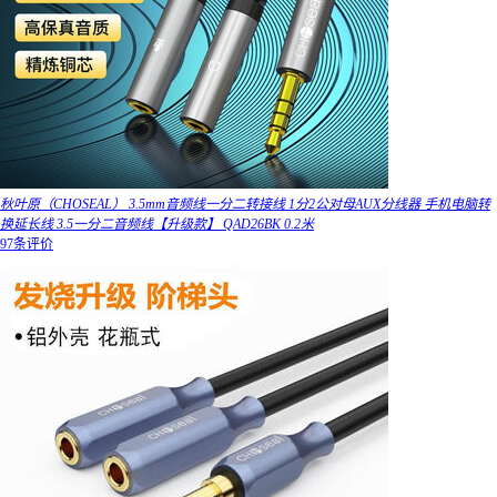
秋叶原（CHOSEAL） 3.5mm音频线一分二转接线 1分2公对母AUX分线器 手机电脑转
换延长线 3.5一分二音频线【升级款】 QAD26BK 0.2米
97条评价