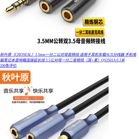
秋叶原（CHOSEAL）3.5mm一分二公对母音频线 适用于耳机车载AUX分线器 手机电
脑笔记本音响箱连接延长线 3.5公对母一分二音频线（耳+麦）QS3501A 0.3米
200条评价