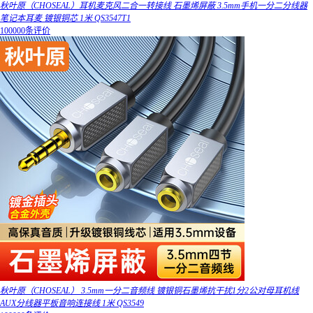
秋叶原（CHOSEAL）耳机麦克风二合一转接线 石墨烯屏蔽 3.5mm手机一分二分线器
笔记本耳麦 镀银铜芯 1米 QS3547T1
100000条评价
秋叶原（CHOSEAL） 3.5mm一分二音频线 镀银铜石墨烯抗干扰1分2公对母耳机线
AUX分线器平板音响连接线 1米 QS3549