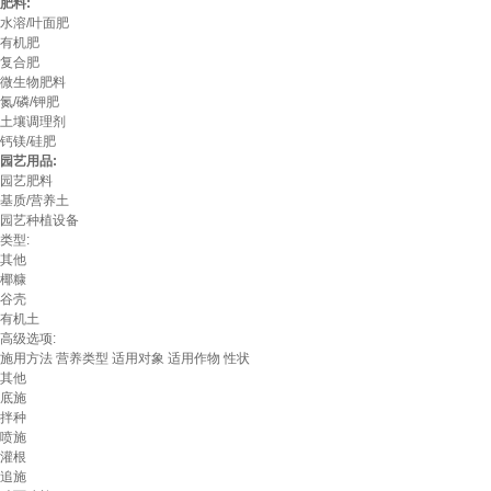
肥料:
水溶/叶面肥
有机肥
复合肥
微生物肥料
氮/磷/钾肥
土壤调理剂
钙镁/硅肥
园艺用品:
园艺肥料
基质/营养土
园艺种植设备
类型:
其他
椰糠
谷壳
有机土
高级选项:
施用方法
营养类型
适用对象
适用作物
性状
其他
底施
拌种
喷施
灌根
追施