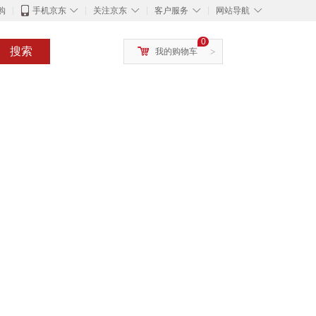
◇
◇
◇
◇
购
手机京东
关注京东
客户服务
网站导航
0
搜索
我的购物车
>