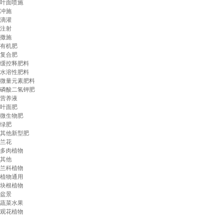
叶面喷施
冲施
滴灌
注射
撒施
有机肥
复合肥
缓控释肥料
水溶性肥料
微量元素肥料
磷酸二氢钾肥
营养液
叶面肥
微生物肥
绿肥
其他新型肥
兰花
多肉植物
其他
兰科植物
植物通用
块根植物
盆景
蔬菜水果
观花植物