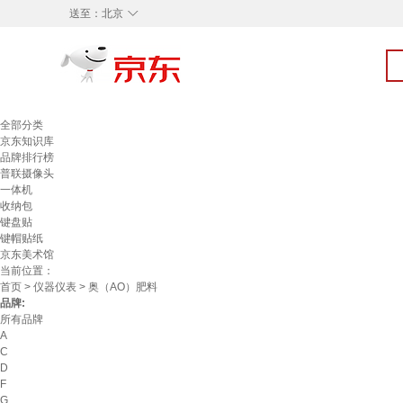
◇
送至：
北京
全部分类
京东知识库
品牌排行榜
普联摄像头
一体机
收纳包
键盘贴
键帽贴纸
京东美术馆
当前位置：
首页
>
仪器仪表
> 奥（AO）肥料
品牌:
所有品牌
A
C
D
F
G