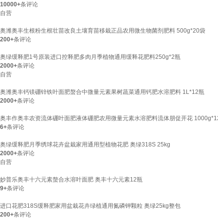
10000+
条评论
自营
奥潍奥丰生根粉生根壮苗改良土壤育苗移栽正品农用微生物菌剂肥料 500g*20袋
200+
条评论
奥绿缓释肥1号原装进口控释肥多肉月季植物通用缓释花肥料250g*2瓶
2000+
条评论
自营
奥潍奥丰钙镁硼锌铁叶面肥螯合中微量元素果树蔬菜通用钙肥水溶肥料 1L*12瓶
2000+
条评论
奥丰作奥丰农资流体硼叶面肥液体硼肥农用微量元素水溶肥料流体朋促开花 1000g*12
6+
条评论
奥绿缓释肥月季绣球花卉盆栽家用通用型植物花肥 奥绿318S 25kg
2000+
条评论
自营
妙普乐奥丰十六元素螯合水溶叶面肥 奥丰十六元素12瓶
9+
条评论
进口花肥318S缓释肥家用盆栽花卉绿植通用氮磷钾颗粒 奥绿25kg整包
200+
条评论