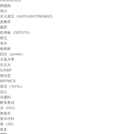
FMSERUIOS
两腿跑
旭力
开元通宝（KAIYUANTONGBAO）
麦桑荷
魔肥
歌弗娅（GEFUYA）
根宝
美外
银根树
韵沃（yunwo）
天狼月季
乐沃兴
GJXBP
桐汝壁
MPPMCK
茵语（YinYu）
连心
东麓屿
醉美奥绿
卉（HUI）
奥植丰
奥丰作科
奥（AO）
更多