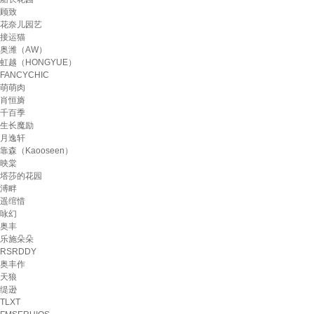
顾致
花奈儿园艺
接运猫
奥潍（AW）
虹越（HONGYUE）
FANCYCHIC
萌萌肉
肖恒旖
千百季
生长魔励
月逸轩
靠森（Kaooseen）
映棠
塔莎的花园
溥畔
遥绾惜
咏幻
奥丰
乐施朵朵
RSRDDY
奥丰作
天狼
缇逊
TLXT