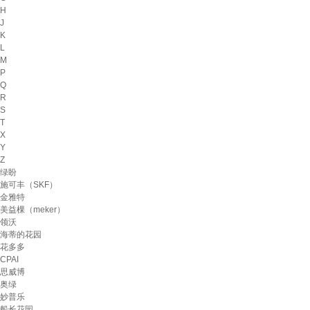
H
J
K
L
M
P
Q
R
S
T
X
Y
Z
绿盼
施可丰（SKF）
金雅特
美益棵（meker）
领沃
海蒂的花园
花多多
CPAI
思威博
奥绿
妙普乐
船长花园