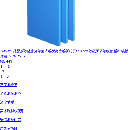
XMSJxps挤塑板地垫宝铺地宝木地板复合地板找平12345cm地面找平地板垫 蓝B1级阻
燃板180*60*5cm
0条评价
上一页
1/1
下一页
石英地板革
圣象地板地垫
济宁地暖
实木踢脚线变形
安信地板门店
居之星墙贴