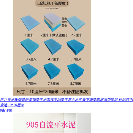
蒋之爱地暖隔音防潮铺垫宝地面找平地垫宝复合木地板下面垫高泡沫垫垫层 样品蓝色
自选 10*20厘米
0条评价