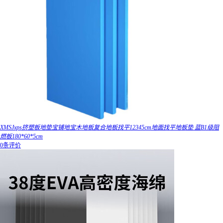
XMSJxps挤塑板地垫宝铺地宝木地板复合地板找平12345cm地面找平地板垫 蓝B1级阻
燃板180*60*5cm
0条评价