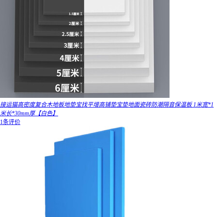
接运猫高密度复合木地板地垫宝找平增高铺垫宝垫地面瓷砖防潮隔音保温板 1米宽*1
米长*30mm厚【白色】
1条评价