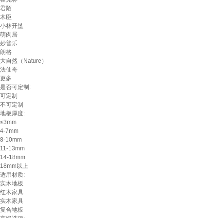
君陌
木臣
小林开垦
萌肉居
妙普乐
朗格
大自然（Nature）
法仙奇
更多
是否可定制:
可定制
不可定制
地板厚度:
≤3mm
4-7mm
8-10mm
11-13mm
14-18mm
18mm以上
适用材质:
实木地板
红木家具
实木家具
复合地板