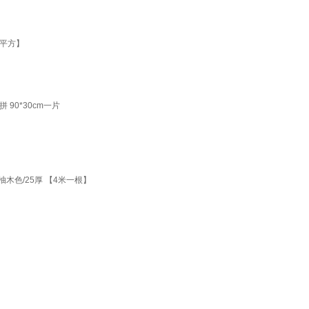
1平方】
0*30cm一片
木色/25厚 【4米一根】