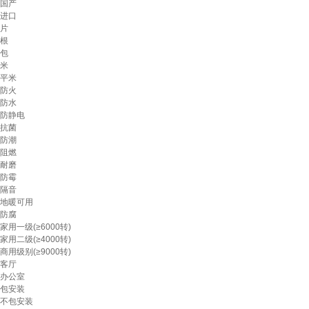
国产
进口
片
根
包
米
平米
防火
防水
防静电
抗菌
防潮
阻燃
耐磨
防霉
隔音
地暖可用
防腐
家用一级(≥6000转)
家用二级(≥4000转)
商用级别(≥9000转)
客厅
办公室
包安装
不包安装