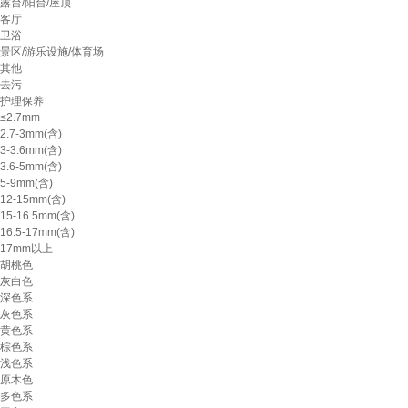
露台/阳台/屋顶
客厅
卫浴
景区/游乐设施/体育场
其他
去污
护理保养
≤2.7mm
2.7-3mm(含)
3-3.6mm(含)
3.6-5mm(含)
5-9mm(含)
12-15mm(含)
15-16.5mm(含)
16.5-17mm(含)
17mm以上
胡桃色
灰白色
深色系
灰色系
黄色系
棕色系
浅色系
原木色
多色系