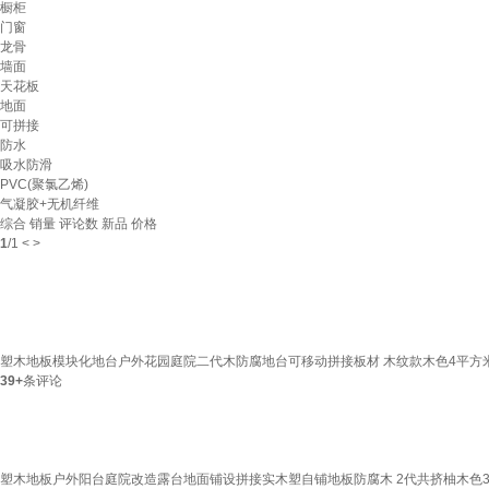
橱柜
门窗
龙骨
墙面
天花板
地面
可拼接
防水
吸水防滑
PVC(聚氯乙烯)
气凝胶+无机纤维
综合
销量
评论数
新品
价格
1
/
1
<
>
塑木地板模块化地台户外花园庭院二代木防腐地台可移动拼接板材 木纹款木色4平方
39+
条评论
塑木地板户外阳台庭院改造露台地面铺设拼接实木塑自铺地板防腐木 2代共挤柚木色30cm