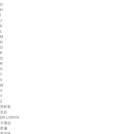
G
H
I
J
K
L
M
N
O
P
Q
R
S
T
V
W
X
Y
Z
芳昕草
京丛
DR.LORIYA
大海边
奕澜
霍克林