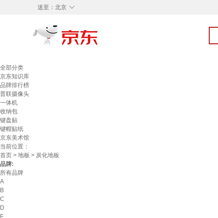
◇
送至：
北京
全部分类
京东知识库
品牌排行榜
普联摄像头
一体机
收纳包
键盘贴
键帽贴纸
京东美术馆
当前位置：
首页
>
地板
> 炭化地板
品牌:
所有品牌
A
B
C
D
F