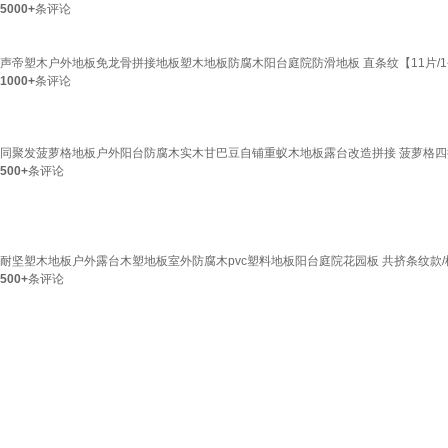
5000+
条评论
声帝塑木户外地板免龙骨拼接地板塑木地板防腐木阳台庭院防滑地板 直条纹【11片/
1000+
条评论
同聚发菠萝格地板户外阳台防腐木实木甘巴豆自铺重蚁木地板露台改造拼接 菠萝格四拼 9
500+
条评论
耐坚塑木地板户外露台木塑地板室外防腐木pvc塑料地板阳台庭院花园板 共挤条纹款/柚
500+
条评论