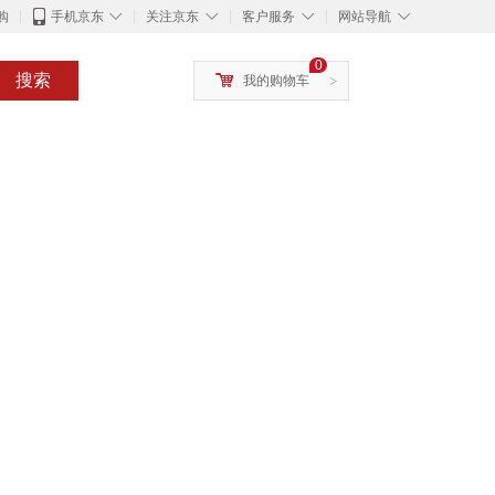
◇
◇
◇
◇
购
手机京东
关注京东
客户服务
网站导航
0
搜索
我的购物车
>