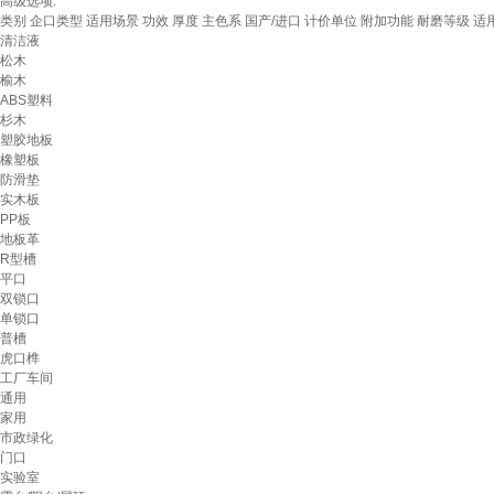
高级选项:
类别
企口类型
适用场景
功效
厚度
主色系
国产/进口
计价单位
附加功能
耐磨等级
适
清洁液
松木
榆木
ABS塑料
杉木
塑胶地板
橡塑板
防滑垫
实木板
PP板
地板革
R型槽
平口
双锁口
单锁口
普槽
虎口榫
工厂车间
通用
家用
市政绿化
门口
实验室