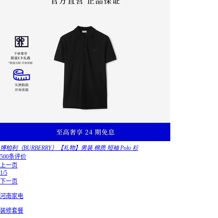
博柏利（BURBERRY）【礼物】男装 棉质 短袖 Polo 衫
500条评价
上一页
1/5
下一页
河南家电
装修套餐