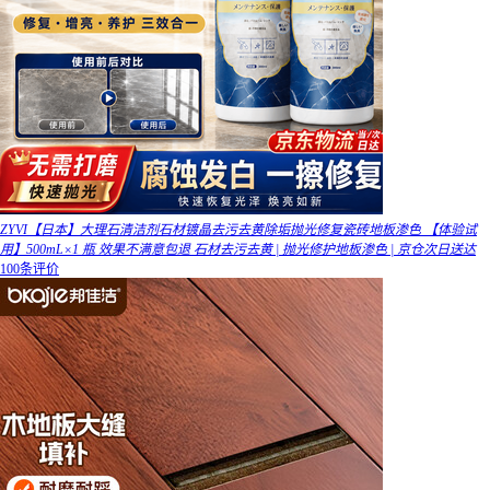
ZYVI【日本】大理石清洁剂石材镀晶去污去黄除垢抛光修复瓷砖地板渗色 【体验试
用】500mL×1 瓶 效果不满意包退 石材去污去黄 | 抛光修护地板渗色 | 京仓次日送达
100条评价