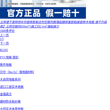
立邦速干瓷砖修补剂瓷砖胶粘合剂空鼓剂脱落起翘修复胶粘接瓷砖木地板 速干升级
款】立邦空鼓剂450ml*3施工约2.4㎡ 强粘接力
1000条评价
上一页
1/5
下一页
R2105
PVC地板 锁扣
焦作地板
贝尔（Bei Er）墙地面材料
大自然地板系列
进口三层实木地板
金福昌王
建材防水贴价格
大同实木体育地板