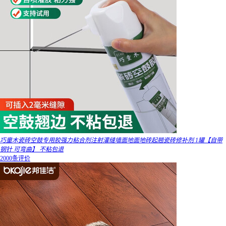
巧童木瓷砖空鼓专用胶强力粘合剂注射灌缝墙面地面地砖起翘瓷砖修补剂 1罐【自带
钢针 可弯曲】 不粘包退
2000条评价