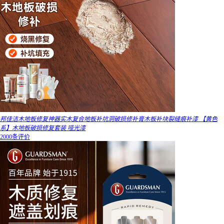
邦佳洁木地板修复神器实木复合地板补坑洞破损修补膏木板补块裂缝痕补漆 【黄色
系】木地板破损修复套装 哑光漆
2000条评价