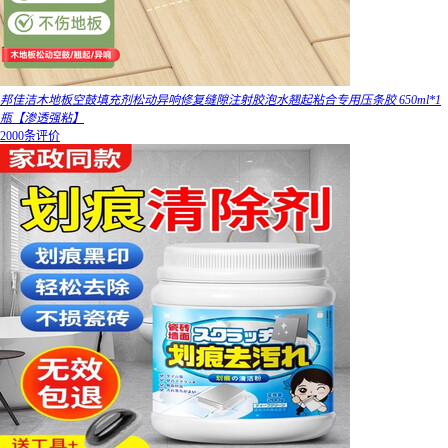
邦佳洁木地板空鼓填充剂松动异响修复缝隙注射胶泡水翘起粘合专用压条胶 650ml*1
瓶【渗透强粘】
2000条评价