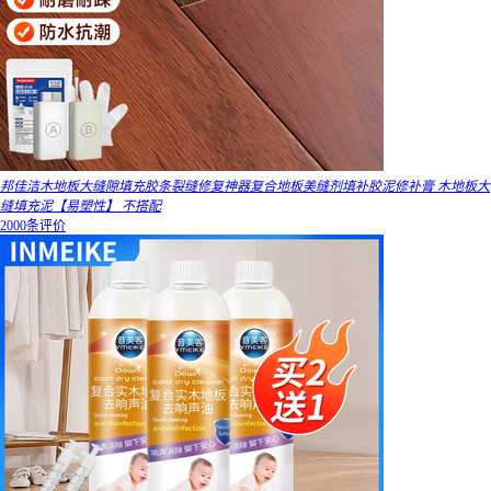
邦佳洁木地板大缝隙填充胶条裂缝修复神器复合地板美缝剂填补胶泥修补膏 木地板大
缝填充泥【易塑性】 不搭配
2000条评价