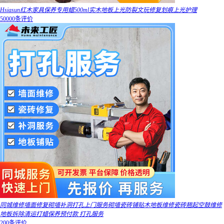
Hsiasun红木家具保养专用蜡500ml实木地板上光防裂文玩修复划痕上光护理
50000条评价
同城维修墙面修复砌墙补洞打孔上门服务砌墙瓷砖铺贴木地板维修瓷砖翘起空鼓维修
地板拆除清运打蜡保养预付款 打孔服务
200条评价