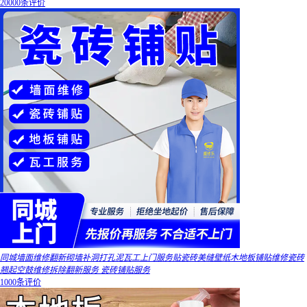
20000条评价
同城墙面维修翻新砌墙补洞打孔泥瓦工上门服务贴瓷砖美缝壁纸木地板铺贴维修瓷砖
翘起空鼓维修拆除翻新服务 瓷砖铺贴服务
1000条评价