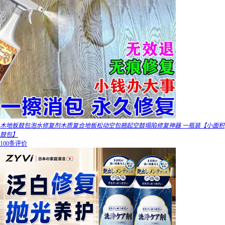
木地板鼓包泡水修复剂木质复合地板松动空包翘起空鼓塌陷修复神器 一瓶装【小面积
鼓包】
100条评价