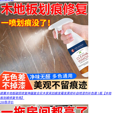
颖薰木地板破损修复神器复合实木家具划痕发霉发黑修补自喷漆剂补色膏 1瓶【木地
板划痕修复专用】
200条评价