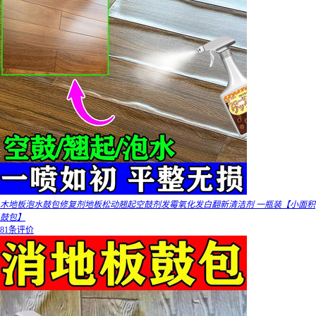
木地板泡水鼓包修复剂地板松动翘起空鼓剂发霉氧化发白翻新清洁剂 一瓶装【小面积
鼓包】
81条评价