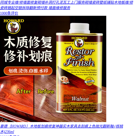
同城专业维/修墙面修复砌墙补洞打孔泥瓦工上门服务砌墙瓷砖壁纸铺贴木地板维/修
瓷砖翘起空鼓拆除翻新预付款 墙面维修服务
1000条评价
豪德（HOWARD）木地板划痕修复神器实木家具去刮痕上色抛光翻新釉 (核桃
木)236ml