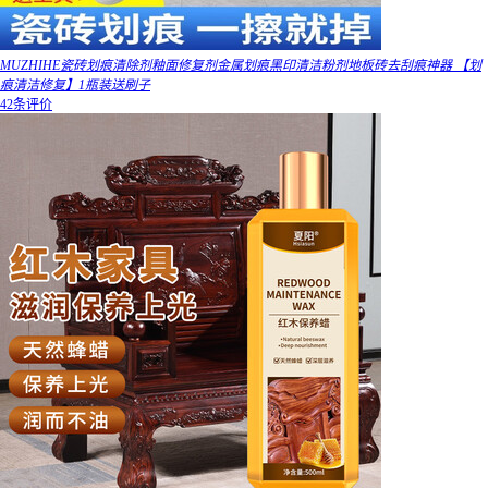
MUZHIHE瓷砖划痕清除剂釉面修复剂金属划痕黑印清洁粉剂地板砖去刮痕神器 【划
痕清洁修复】1瓶装送刷子
42条评价