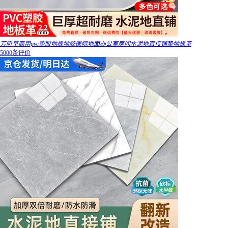
芳昕草商用pvc塑胶地板地胶医院地面办公室房间水泥地直接铺垫地板革
5000条评价