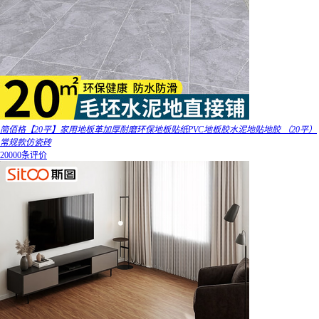
简佰格【20平】家用地板革加厚耐磨环保地板贴纸PVC地板胶水泥地贴地胶 （20平）
常规款仿瓷砖
20000条评价