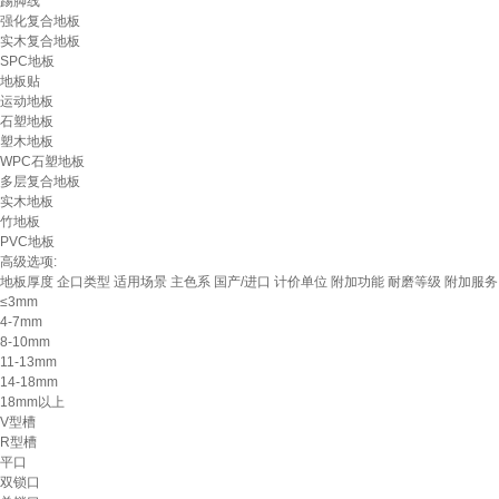
踢脚线
强化复合地板
实木复合地板
SPC地板
地板贴
运动地板
石塑地板
塑木地板
WPC石塑地板
多层复合地板
实木地板
竹地板
PVC地板
高级选项:
地板厚度
企口类型
适用场景
主色系
国产/进口
计价单位
附加功能
耐磨等级
附加服务
≤3mm
4-7mm
8-10mm
11-13mm
14-18mm
18mm以上
V型槽
R型槽
平口
双锁口