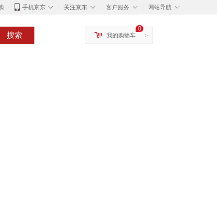
◇
◇
◇
◇
购
手机京东
关注京东
客户服务
网站导航
0
搜索
我的购物车
>