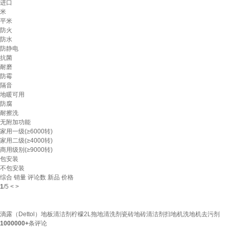
进口
米
平米
防火
防水
防静电
抗菌
耐磨
防霉
隔音
地暖可用
防腐
耐擦洗
无附加功能
家用一级(≥6000转)
家用二级(≥4000转)
商用级别(≥9000转)
包安装
不包安装
综合
销量
评论数
新品
价格
1
/
5
<
>
滴露（Dettol）地板清洁剂柠檬2L拖地清洗剂瓷砖地砖清洁剂扫地机洗地机去污剂
1000000+
条评论