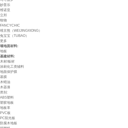
妙普乐
维诺亚
立邦
牧物
FANCYCHIC
维京熊（WEIJINGXIONG）
兔宝宝（TUBAO）
更多
墙地面材料:
地板
基建材料:
木材/板材
涂刷化工类辅料
地面保护膜
基膜
木蜡油
木器漆
类别:
ABS塑料
塑胶地板
地板革
PVC板
PC阳光板
防腐木地板