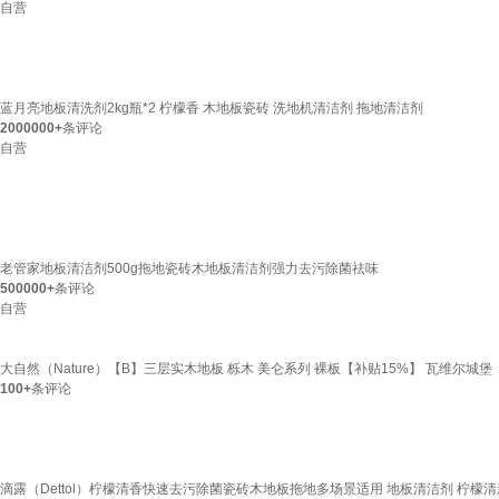
自营
蓝月亮地板清洗剂2kg瓶*2 柠檬香 木地板瓷砖 洗地机清洁剂 拖地清洁剂
2000000+
条评论
自营
老管家地板清洁剂500g拖地瓷砖木地板清洁剂强力去污除菌祛味
500000+
条评论
自营
大自然（Nature）【B】三层实木地板 栎木 美仑系列 裸板【补贴15%】 瓦维尔城堡
100+
条评论
滴露（Dettol）柠檬清香快速去污除菌瓷砖木地板拖地多场景适用 地板清洁剂 柠檬清