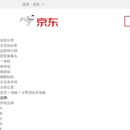
◇
送至：
北京
全部分类
京东知识库
品牌排行榜
普联摄像头
一体机
收纳包
键盘贴
键帽贴纸
京东美术馆
当前位置：
首页
>
地板
> 古墅强化木地板
品牌:
所有品牌
A
B
C
D
F