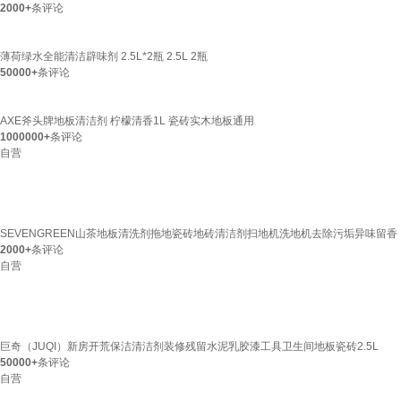
2000+
条评论
薄荷绿水全能清洁辟味剂 2.5L*2瓶 2.5L 2瓶
50000+
条评论
AXE斧头牌地板清洁剂 柠檬清香1L 瓷砖实木地板通用
1000000+
条评论
自营
SEVENGREEN山茶地板清洗剂拖地瓷砖地砖清洁剂扫地机洗地机去除污垢异味留香
2000+
条评论
自营
巨奇（JUQI）新房开荒保洁清洁剂装修残留水泥乳胶漆工具卫生间地板瓷砖2.5L
50000+
条评论
自营