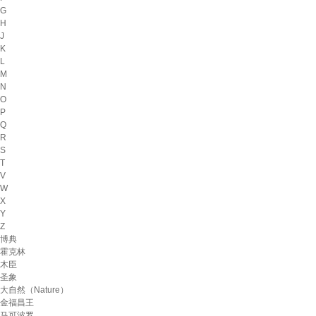
G
H
J
K
L
M
N
O
P
Q
R
S
T
V
W
X
Y
Z
博典
霍克林
木臣
圣象
大自然（Nature）
金福昌王
马可波罗