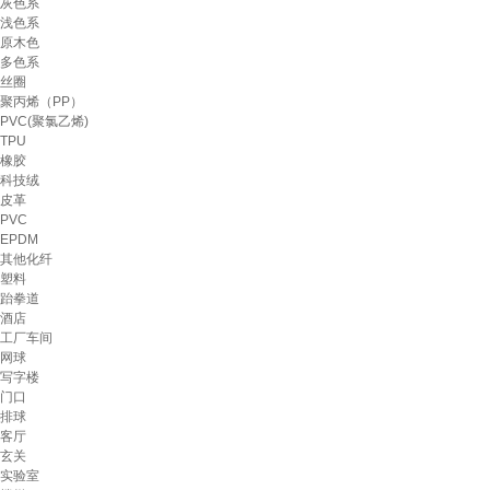
灰色系
浅色系
原木色
多色系
丝圈
聚丙烯（PP）
PVC(聚氯乙烯)
TPU
橡胶
科技绒
皮革
PVC
EPDM
其他化纤
塑料
跆拳道
酒店
工厂车间
网球
写字楼
门口
排球
客厅
玄关
实验室