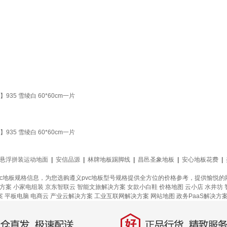
5 雪绫白 60*60cm一片
5 雪绫白 60*60cm一片
悬浮拼装运动地面
|
安信品源
|
林牌地板踢脚线
|
昌邑圣象地板
|
安心地板花费
|
pvc地板规格信息，为您选购遵义pvc地板型号规格提供全方位的价格参考，提供愉悦
方案
小家电组装
京东智联云
智能文旅解决方案
女款小白鞋
价格地图
云小店
水井坊
案
平板电脑
电商云
产业云解决方案
工业互联网解决方案
网站地图
政务PaaS解决方
好
直发，极速配送
正品行货，精致服务