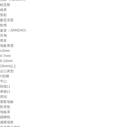
柏宜斯
南界
荣彩
豪思克普
歌维
鉴道（JIANDAO）
百甸
更多
地板厚度:
≤3mm
4-7mm
8-10mm
18mm以上
企口类型:
V型槽
平口
双锁口
单锁口
类别:
塑胶地板
防滑垫
地板革
踢脚线
减噪地垫