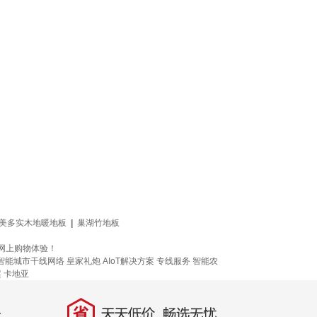
美多实木地暖地板
|
巢湖竹地板
的网上购物体验！
智能城市干线网络
皇家礼炮
AIoT解决方案
专线服务
智能农
案
卡地亚
省
天天低价，畅选无忧