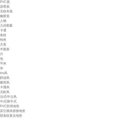
PVC底
沥青底
无纺布底
橡胶底
人物
几何图案
卡通
条纹
纯色
方形
半圆形
片
包
平米
米
ins风
奶油风
极简风
卡通风
北欧风
法式/中古风
中式/新中式
PVC防滑地垫
其它模块拼接地垫
双条纹复合地垫