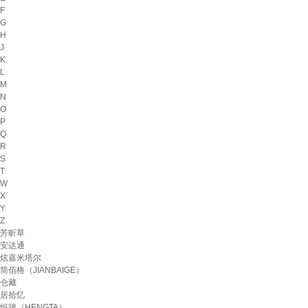
F
G
H
J
K
L
M
N
O
P
Q
R
S
T
W
X
Y
Z
芳昕草
安达通
炫嘉米塔尔
简佰格（JIANBAIGE）
仓藏
居拾忆
恒踏（HENGTA）