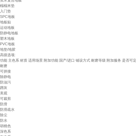
实木复合地板
榻榻米垫
入门垫
SPC地板
地板贴
运动地板
防静电地板
塑木地板
PVC地板
地垫/地胶
高级选项:
功能
主色系
材质
适用场景
附加功能
国产/进口
铺设方式
耐磨等级
附加服务
是否可
耐磨
可拼接
除静电
防油污
蹭灰
美观
可裁剪
防滑
防滑疏水
除尘
防水
胡桃色
深色系