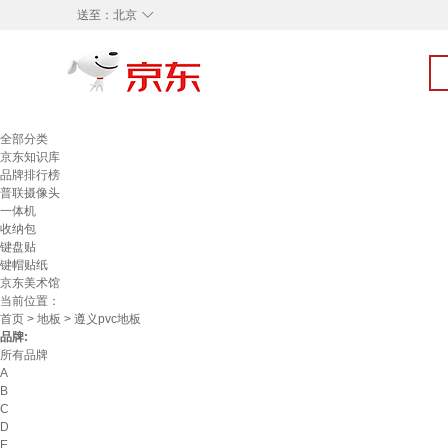
◇
送至：
北京
全部分类
京东知识库
品牌排行榜
普联摄像头
一体机
收纳包
键盘贴
键帽贴纸
京东美术馆
当前位置：
首页
>
地板
> 遵义pvc地板
品牌:
所有品牌
A
B
C
D
E