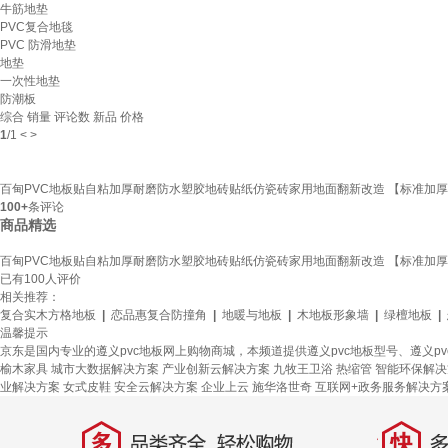
牛筋地垫
PVC复合地毯
PVC 防滑地垫
地垫
一次性地垫
防潮板
综合
销量
评论数
新品
价格
1
/
1
<
>
百甸PVC地板贴自粘加厚耐磨防水塑胶地砖贴纸仿瓷砖家用地面翻新改造 【标准加厚】93
100+
条评论
商品精选
百甸PVC地板贴自粘加厚耐磨防水塑胶地砖贴纸仿瓷砖家用地面翻新改造 【标准加厚】93
已有
100
人评价
相关推荐：
复合实木方格地板
|
恋品惠复合防撞角
|
地暖与地板
|
木地板形象墙
|
绿檀地板
|
温馨提示
京东是国内专业的遵义pvc地板网上购物商城，本频道提供遵义pvc地板型号、遵义
榆木家具
城市大数据解决方案
产业创新云解决方案
九牧王卫浴
热缩管
智能环保解决
业解决方案
女式皮鞋
安全云解决方案
企业上云
施华洛世奇
互联网+政务服务解决方
多
快
品类齐全，轻松购物
多仓