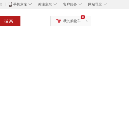
◇
◇
◇
◇
购
手机京东
关注京东
客户服务
网站导航
0
搜索
我的购物车
>