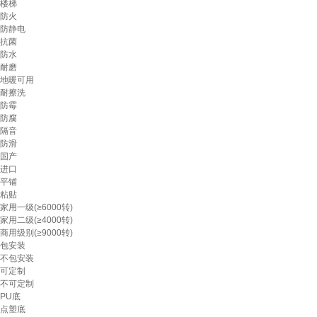
楼梯
防火
防静电
抗菌
防水
耐磨
地暖可用
耐擦洗
防霉
防腐
隔音
防滑
国产
进口
平铺
粘贴
家用一级(≥6000转)
家用二级(≥4000转)
商用级别(≥9000转)
包安装
不包安装
可定制
不可定制
PU底
点塑底