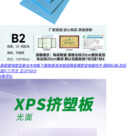
高密度地垫宝复合木地板下面垫高泡沫垫层隔音铺垫宝地面找平 国标B2级-抗压
型/0.72平方【120*6019
0条评价