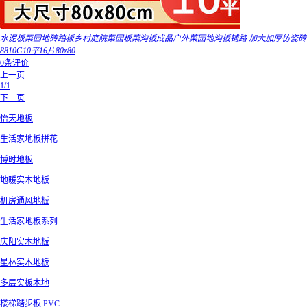
水泥板菜园地砖踏板乡村庭院菜园板菜沟板成品户外菜园地沟板铺路 加大加厚彷瓷砖
8810G10平16片80x80
0条评价
上一页
1/1
下一页
怡天地板
生活家地板拼花
博时地板
地暖实木地板
机房通风地板
生活家地板系列
庆阳实木地板
星林实木地板
多层实板木地
楼梯踏步板 PVC