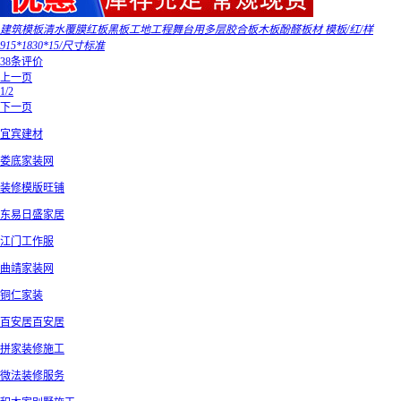
建筑模板清水覆膜红板黑板工地工程舞台用多层胶合板木板酚醛板材 模板/红/样
915*1830*15/尺寸标准
38条评价
上一页
1/2
下一页
宜宾建材
娄底家装网
装修模版旺铺
东易日盛家居
江门工作服
曲靖家装网
铜仁家装
百安居百安居
拼家装修施工
微法装修服务