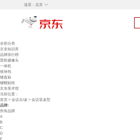
◇
送至：
北京
全部分类
京东知识库
品牌排行榜
普联摄像头
一体机
收纳包
键盘贴
键帽贴纸
京东美术馆
当前位置：
首页
>
会议台/桌
> 会议室桌型
品牌:
所有品牌
A
B
C
D
E