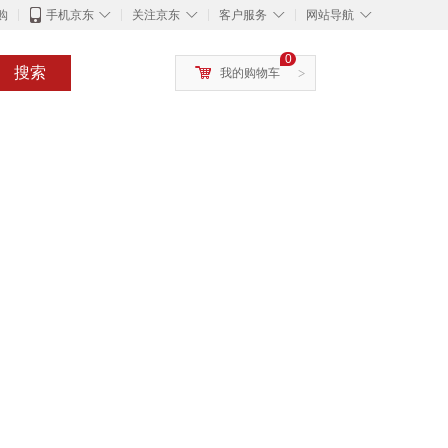
◇
◇
◇
◇
购
手机京东
关注京东
客户服务
网站导航
0
搜索
我的购物车
>