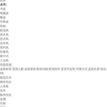
更多
桌类:
书桌
电脑桌
餐桌
升降桌
风格:
奶油风
原木风
意式风
实木风
简约风
轻奢风
新中式
工业风
高级选项:
桌面材质
适用人数
桌面形状
附加功能
附加组件
是否可定制
升降方式
桌面长度
组合
PE
桃花芯木
钢木结合
人造板
实木
板木结合
金属
竹材