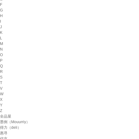
F
G
H
I
J
K
L
M
N
O
P
Q
R
S
T
V
W
X
Y
Z
全品屋
墨例（Mouurriy）
得力（deli）
惠寻
信京