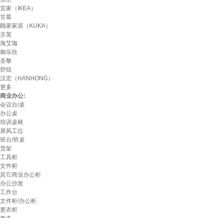
宜家（IKEA）
甘慕
顾家家居（KUKA）
京英
海艾珈
御乐欣
圣黎
舒炫
汉宏（HANHONG）
更多
商业办公:
会议台/桌
办公桌
培训桌椅
屏风工位
班台/班桌
货架
工具柜
文件柜
其它商业办公柜
办公沙发
工作台
文件柜/办公柜
更衣柜