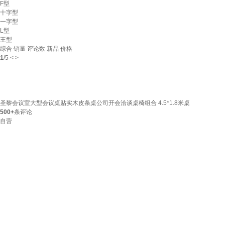
F型
十字型
一字型
L型
王型
综合
销量
评论数
新品
价格
1
/
5
<
>
圣黎会议室大型会议桌贴实木皮条桌公司开会洽谈桌椅组合 4.5*1.8米桌
500+
条评论
自营