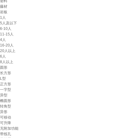
塑料
藤材
岩板
1人
5人及以下
6-10人
11-15人
4人
16-20人
20人以上
6人
8人以上
圆形
长方形
L型
正方形
一字型
异型
椭圆形
转角型
异形
可移动
可升降
无附加功能
带线孔