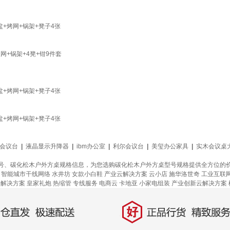
+烤网+锅架+凳子4张
+锅架+4凳+钳9件套
+烤网+锅架+凳子4张
+烤网+锅架+凳子4张
会议台
|
液晶显示升降器
|
ibm办公室
|
利尔会议台
|
美玺办公家具
|
实木会议桌
号、碳化松木户外方桌规格信息，为您选购碳化松木户外方桌型号规格提供全方位的
智能城市干线网络
水井坊
女款小白鞋
产业云解决方案
云小店
施华洛世奇
工业互联
S解决方案
皇家礼炮
热缩管
专线服务
电商云
卡地亚
小家电组装
产业创新云解决方案
好
直发，极速配送
正品行货，精致服务