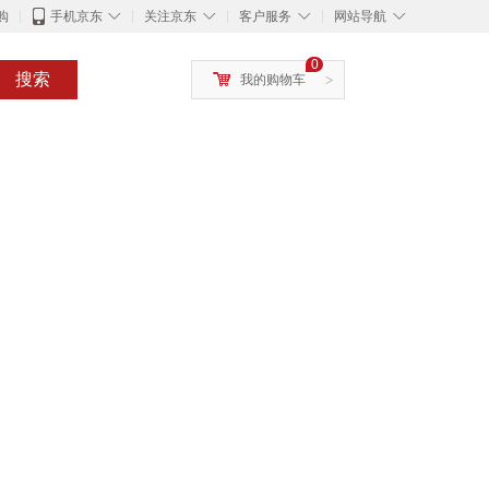
◇
◇
◇
◇
购
手机京东
关注京东
客户服务
网站导航
0
搜索
我的购物车
>