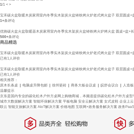
1
/
1
<
>
宝禾碳火盆取暖木炭家用室内冬季实木架炭火盆铸铁烤火炉老式烤火盆子 双层圆桌+盆
1+
条评论
优骑碳火盆火盆取暖器木炭家用室内冬季实木架炭火盆铸铁烤火炉烤火盆 圆桌+盆+长网
500+
条评论
商品精选
宝禾碳火盆取暖木炭家用室内冬季实木架炭火盆铸铁烤火炉老式烤火盆子 双层圆桌+盆
已有
1
人评价
宝禾碳火盆取暖木炭家用室内冬季实木架炭火盆铸铁烤火炉老式烤火盆子 双层圆桌+盆
已有
1
人评价
相关推荐：
原木长条桌
|
电脑桌升降包邮
|
徐州瓷砖
|
商务大板会议桌
|
皖舒会议台
|
人造板
温馨提示
京东是国内专业的碳化松木户外方桌网上购物商城，本频道提供碳化松木户外方桌型
城市大数据解决方案
智能环保解决方案
平板电脑
安全云解决方案
女式皮鞋
企业上云
联云
智能文旅解决方案
AIoT解决方案
价格地图
互联网+政务服务解决方案
政务Paa
多
快
品类齐全，轻松购物
多仓