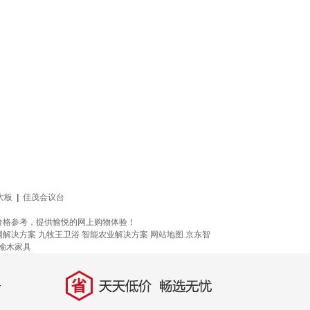
大板
|
佳茂会议台
价格参考，提供愉悦的网上购物体验！
网解决方案
九牧王卫浴
智能农业解决方案
网站地图
京东智
榆木家具
省
天天低价，畅选无忧