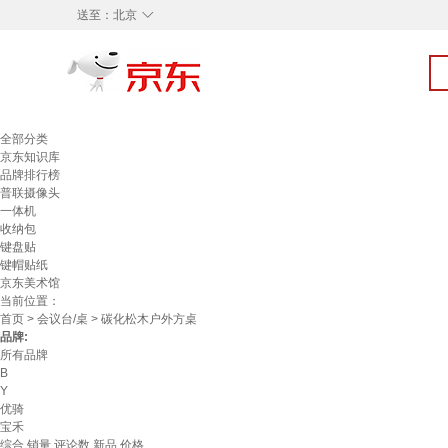
◇
送至：
北京
全部分类
京东知识库
品牌排行榜
普联摄像头
一体机
收纳包
键盘贴
键帽贴纸
京东美术馆
当前位置：
首页
>
会议台/桌
> 碳化松木户外方桌
品牌:
所有品牌
B
Y
优骑
宝禾
综合
销量
评论数
新品
价格