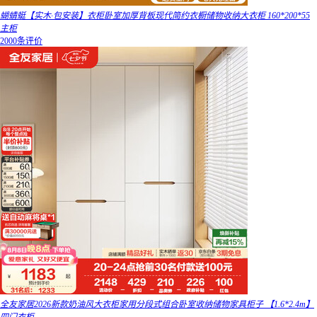
蝴蜻蜓【实木·包安装】衣柜卧室加厚背板现代简约衣橱储物收纳大衣柜 160*200*55
主柜
2000条评价
全友家居2026新款奶油风大衣柜家用分段式组合卧室收纳储物家具柜子 【1.6*2.4m】