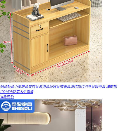
吧台柜台小型前台导购台咨询台迎宾台收银台简约现代引导台接待台 浅胡桃
100*40*92实木生态板
34条评价