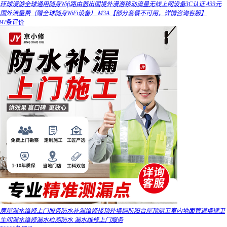
环球漫游全球通用随身Wifi路由器出国境外漫游移动流量无线上网设备3C认证 499元
国外流量费（赠全球随身WiFi设备） M3A【部分套餐不可用，详情咨询客服】
97条评价
房屋漏水维修上门服务防水补漏维修楼顶外墙厕所阳台屋顶厨卫室内地面管道墙壁卫
生间漏水维修漏水检测防水 漏水维修上门服务