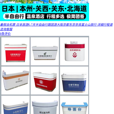
暑假含机票 日本旅游6-7天半自由行跟团游大阪京都东京奈良富士山旅行 详细行程请
咨询客服
8条评价