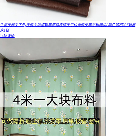
牛皮皮料手工diy皮料头层植鞣革疯马皮碎皮子边角料皮革布料随机/ 颜色随机20*30厘
米1张
14条评价