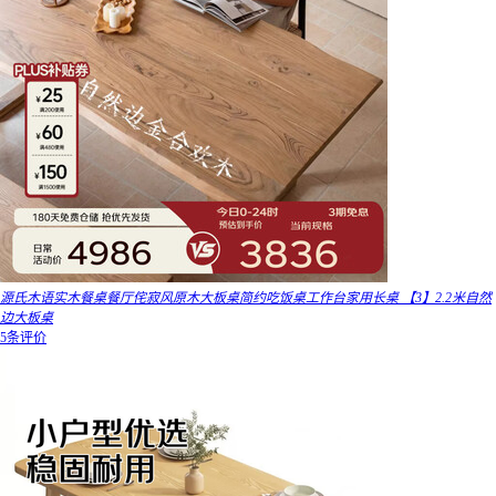
源氏木语实木餐桌餐厅侘寂风原木大板桌简约吃饭桌工作台家用长桌 【3】2.2米自然
边大板桌
5条评价