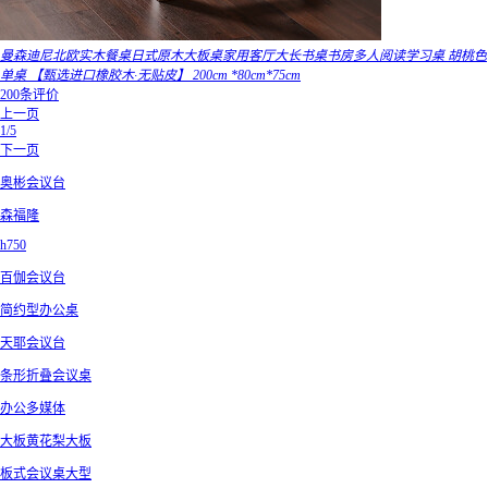
曼森迪尼北欧实木餐桌日式原木大板桌家用客厅大长书桌书房多人阅读学习桌 胡桃色
单桌 【甄选进口橡胶木·无贴皮】 200cm *80cm*75cm
200条评价
上一页
1/5
下一页
奥彬会议台
森福隆
h750
百伽会议台
简约型办公桌
天耶会议台
条形折叠会议桌
办公多媒体
大板黄花梨大板
板式会议桌大型