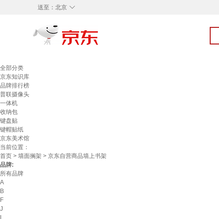
◇
送至：
北京
全部分类
京东知识库
品牌排行榜
普联摄像头
一体机
收纳包
键盘贴
键帽贴纸
京东美术馆
当前位置：
首页
>
墙面搁架
> 京东自营商品墙上书架
品牌:
所有品牌
A
B
F
J
L