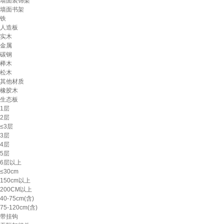
墙面装饰架
墙面书架
铁
人造板
实木
金属
碳钢
榉木
松木
其他材质
橡胶木
生态板
1层
2层
≤3层
3层
4层
5层
6层以上
≤30cm
150cm以上
200CM以上
40-75cm(含)
75-120cm(含)
带挂钩