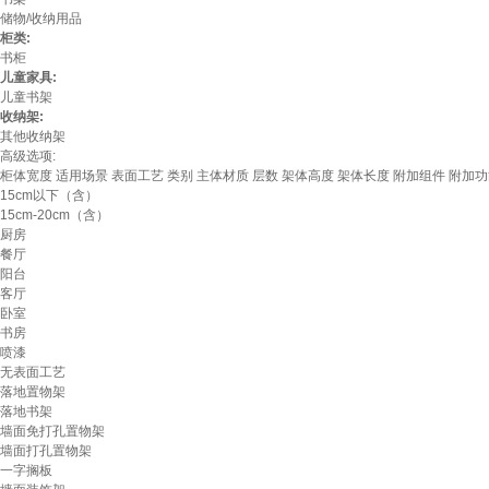
储物/收纳用品
柜类:
书柜
儿童家具:
儿童书架
收纳架:
其他收纳架
高级选项:
柜体宽度
适用场景
表面工艺
类别
主体材质
层数
架体高度
架体长度
附加组件
附加功
15cm以下（含）
15cm-20cm（含）
厨房
餐厅
阳台
客厅
卧室
书房
喷漆
无表面工艺
落地置物架
落地书架
墙面免打孔置物架
墙面打孔置物架
一字搁板