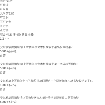
无附加组件
可伸缩
可组合
无附加功能
可定制
不可定制
长方形
正方形
综合
销量
评论数
新品
价格
1
/
2
<
>
安尔雅墙面搁架 墙上置物架宿舍木板挂墙书架隔板置物架7
5000+
条评论
自营
安尔雅墙面搁架 墙上置物架宿舍木板挂墙书架一字隔板置物架2
5000+
条评论
自营
安尔雅墙上置物架免打孔墙壁挂墙面厨房一字隔板搁板木板书架收纳架子60
1000+
条评论
自营
安尔雅墙面搁架墙上置物架宿舍木板挂墙书架隔板路由器置物架
5000+
条评论