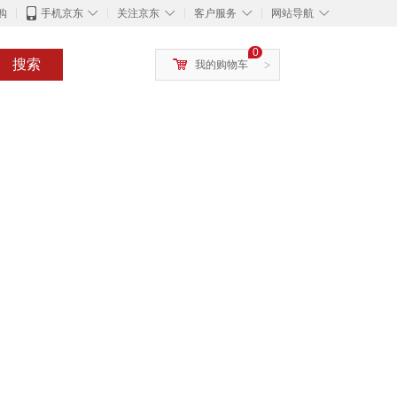
◇
◇
◇
◇
购
手机京东
关注京东
客户服务
网站导航
0
搜索
我的购物车
>