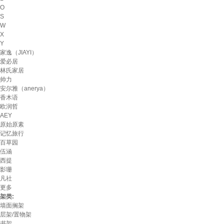
O
S
W
X
Y
家逸（JIAYI）
爱必居
林氏家居
帅力
安尔雅（anerya）
香木语
欧润哲
AEY
原始原素
记忆旅行
百草园
伍涵
西提
影珊
凡社
更多
架类:
墙面搁架
层架/置物架
书架