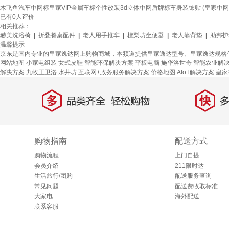
木飞鱼汽车中网标皇家VIP金属车标个性改装3d立体中网盾牌标车身装饰贴 (皇家中网
已有
0
人评价
相关推荐：
赫美洗浴椅
|
折叠餐桌配件
|
老人用手推车
|
檀梨坊坐便器
|
老人靠背垫
|
助邦护
温馨提示
京东是国内专业的皇家逸达网上购物商城，本频道提供皇家逸达型号、皇家逸达规格
网站地图
小家电组装
女式皮鞋
智能环保解决方案
平板电脑
施华洛世奇
智能农业解
解决方案
九牧王卫浴
水井坊
互联网+政务服务解决方案
价格地图
AIoT解决方案
皇家
多
快
品类齐全，轻松购物
多仓
购物指南
配送方式
购物流程
上门自提
会员介绍
211限时达
生活旅行/团购
配送服务查询
常见问题
配送费收取标准
大家电
海外配送
联系客服