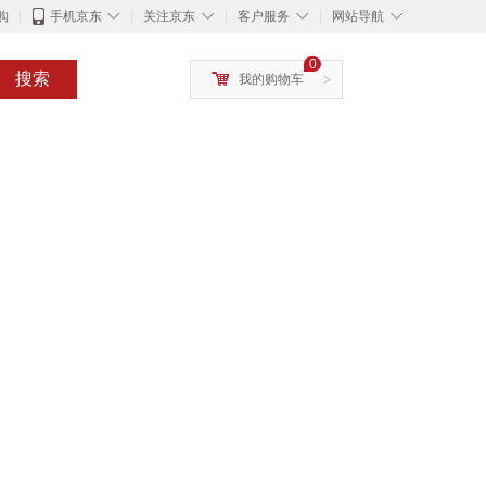
◇
◇
◇
◇
购
手机京东
关注京东
客户服务
网站导航
0
搜索
我的购物车
>