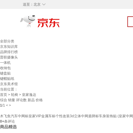
◇
送至：
北京
全部分类
京东知识库
品牌排行榜
普联摄像头
一体机
收纳包
键盘贴
键帽贴纸
京东美术馆
当前位置：
首页
>
轮椅
> 皇家逸达
综合
销量
评论数
新品
价格
1
/
1
<
>
木飞鱼汽车中网标皇家VIP金属车标个性改装3d立体中网盾牌标车身装饰贴 (皇家中网
0+
条评论
商品精选