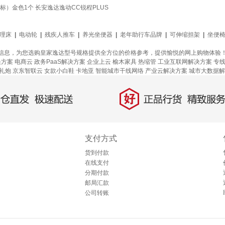
标）金色1个 长安逸达逸动CC锐程PLUS
理床
|
电动轮
|
残疾人推车
|
养光坐便器
|
老年助行车品牌
|
可伸缩担架
|
坐便
信息，为您选购皇家逸达型号规格提供全方位的价格参考，提供愉悦的网上购物体验
决方案
电商云
政务PaaS解决方案
企业上云
榆木家具
热缩管
工业互联网解决方案
专
礼炮
京东智联云
女款小白鞋
卡地亚
智能城市干线网络
产业云解决方案
城市大数据解
好
直发，极速配送
正品行货，精致服务
支付方式
货到付款
在线支付
分期付款
邮局汇款
公司转账