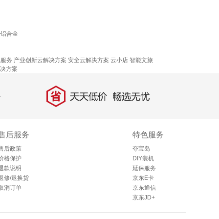
椅铝合金
！
线服务
产业创新云解决方案
安全云解决方案
云小店
智能文旅
决方案
省
天天低价，畅选无忧
售后服务
特色服务
售后政策
夺宝岛
价格保护
DIY装机
退款说明
延保服务
返修/退换货
京东E卡
取消订单
京东通信
京东JD+