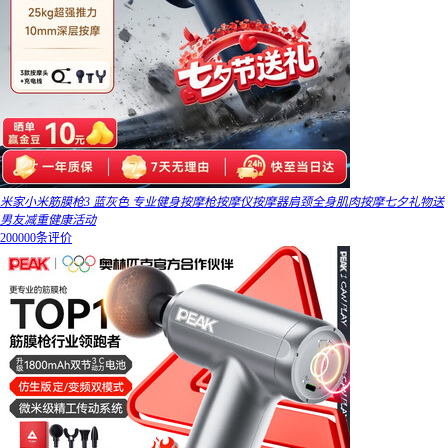
米家小米筋膜枪3 蓝灰色 专业健身按摩枪按摩仪按摩器肩颈全身肌肉按摩七夕礼物送
男友减重健康活动
200000条评价