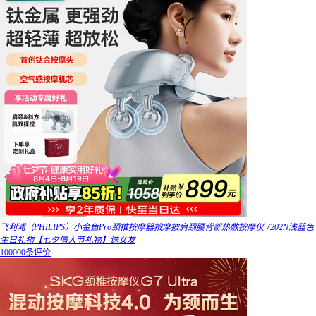
飞利浦（PHILIPS）小金鱼Pro颈椎按摩器按摩披肩颈腰背部热敷按摩仪 7202N浅蓝色
生日礼物【七夕情人节礼物】送女友
100000条评价