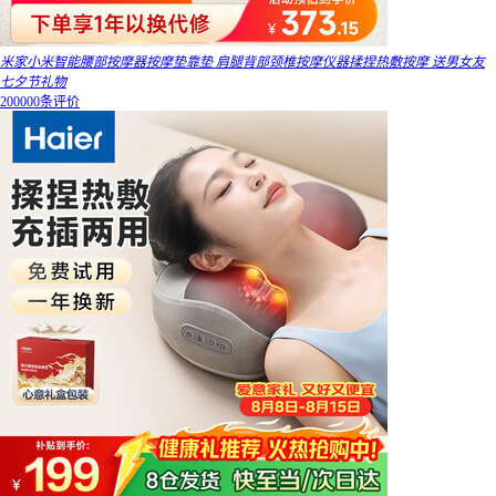
米家小米智能腰部按摩器按摩垫靠垫 肩腿背部颈椎按摩仪器揉捏热敷按摩 送男女友
七夕节礼物
200000条评价