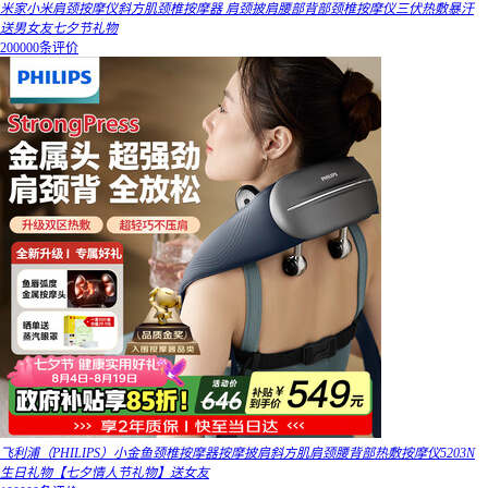
米家小米肩颈按摩仪斜方肌颈椎按摩器 肩颈披肩腰部背部颈椎按摩仪三伏热敷暴汗
送男女友七夕节礼物
200000条评价
飞利浦（PHILIPS）小金鱼颈椎按摩器按摩披肩斜方肌肩颈腰背部热敷按摩仪5203N
生日礼物【七夕情人节礼物】送女友