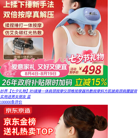
妙界【七夕礼物】R9揉捶一体肩颈按摩仪颈椎按摩器热敷按摩斜方肌披肩颈肩腰腿背
实用送男女朋友 蓝
100000条评价