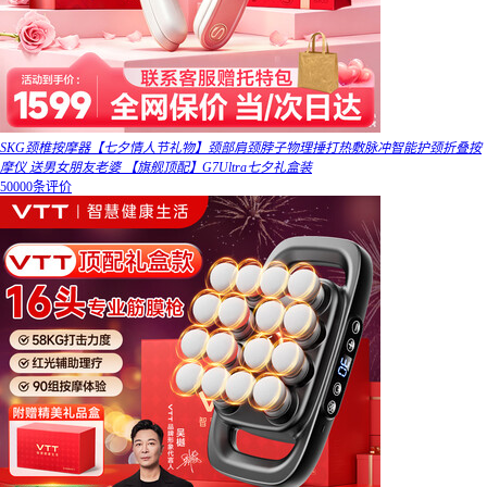
SKG颈椎按摩器【七夕情人节礼物】颈部肩颈脖子物理捶打热敷脉冲智能护颈折叠按
摩仪 送男女朋友老婆 【旗舰顶配】G7Ultra七夕礼盒装
50000条评价