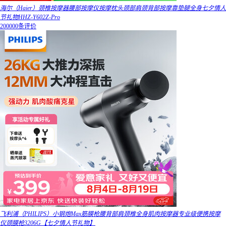
海尔（Haier）颈椎按摩器腰部按摩仪按摩枕头颈部肩颈背部按摩靠垫腿全身七夕情人
节礼物HHZ-Y602Z-Pro
200000条评价
飞利浦（PHILIPS）小钢炮Max筋膜枪腰背部肩颈椎全身肌肉按摩器专业级便携按摩
仪颈膜枪3206G【七夕情人节礼物】