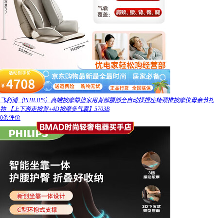
飞利浦（PHILIPS）高端按摩靠垫家用背部腰部全自动揉捏座椅颈椎按摩仪母亲节礼
物 【上下游走按背+4D按摩多气囊】5703B
0条评价