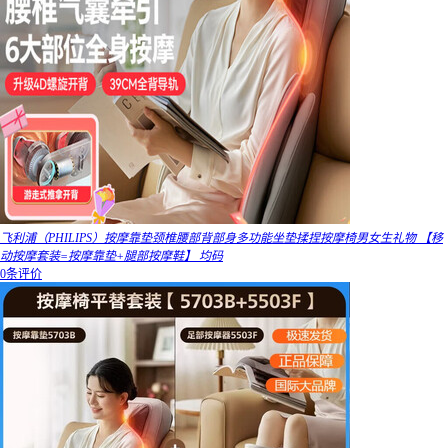
飞利浦（PHILIPS）按摩靠垫颈椎腰部背部身多功能坐垫揉捏按摩椅男女生礼物 【移
动按摩套装=按摩靠垫+腿部按摩鞋】 均码
0条评价