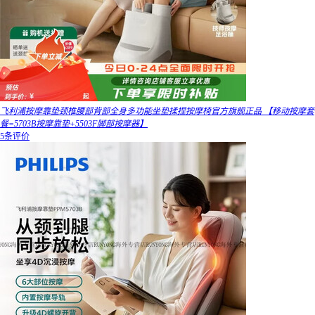
飞利浦按摩靠垫颈椎腰部背部全身多功能坐垫揉捏按摩椅官方旗舰正品 【移动按摩套
餐=5703B按摩靠垫+5503F脚部按摩器】
5条评价