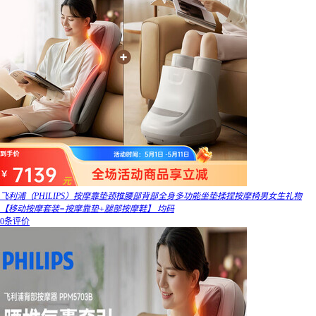
飞利浦（PHILIPS）按摩靠垫颈椎腰部背部全身多功能坐垫揉捏按摩椅男女生礼物
【移动按摩套装=按摩靠垫+腿部按摩鞋】 均码
0条评价