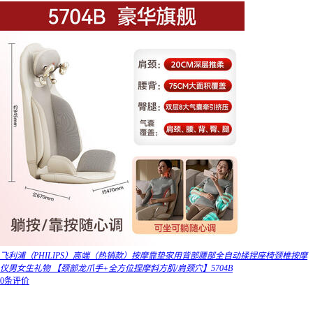
飞利浦（PHILIPS）高端（热销款）按摩靠垫家用背部腰部全自动揉捏座椅颈椎按摩
仪男女生礼物 【颈部龙爪手+全方位捏摩斜方肌/肩颈穴】5704B
0条评价