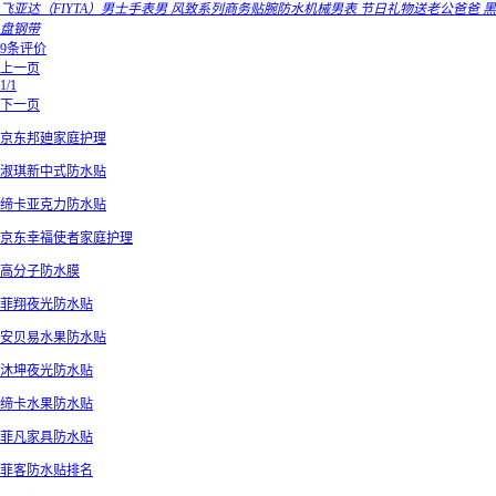
飞亚达（FIYTA）男士手表男 风致系列商务贴腕防水机械男表 节日礼物送老公爸爸 黑
盘钢带
9条评价
上一页
1/1
下一页
京东邦廸家庭护理
淑琪新中式防水贴
缔卡亚克力防水贴
京东幸福使者家庭护理
高分子防水膜
菲翔夜光防水贴
安贝易水果防水贴
沐坤夜光防水贴
缔卡水果防水贴
菲凡家具防水贴
菲客防水贴排名