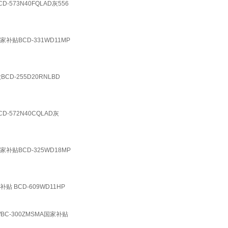
73N40FQLAD灰556
BCD-331WD11MP
-255D20RNLBD
572N40CQLAD灰
贴BCD-325WD18MP
BCD-609WD11HP
C-300ZMSMA国家补贴