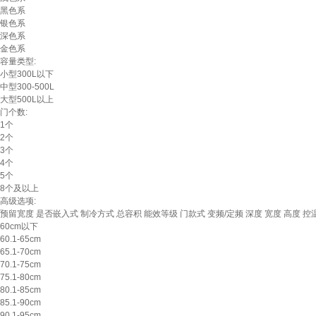
黑色系
银色系
深色系
金色系
容量类型:
小型300L以下
中型300-500L
大型500L以上
门个数:
1个
2个
3个
4个
5个
8个及以上
高级选项:
预留宽度
是否嵌入式
制冷方式
总容积
能效等级
门款式
变频/定频
深度
宽度
高度
控
60cm以下
60.1-65cm
65.1-70cm
70.1-75cm
75.1-80cm
80.1-85cm
85.1-90cm
90.1-95cm