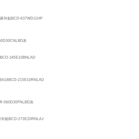
BCD-637WD11HP
D30CNLBD灰
185E10BNLAD
BCD-215E10RNLAD
60D30FNLBD灰
CD-273E20RNLAJ