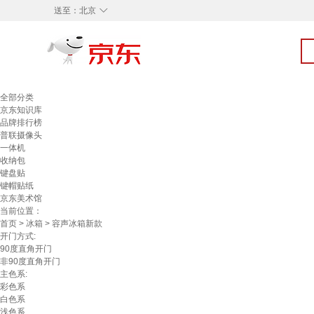
◇
送至：
北京
全部分类
京东知识库
品牌排行榜
普联摄像头
一体机
收纳包
键盘贴
键帽贴纸
京东美术馆
当前位置：
首页
>
冰箱
> 容声冰箱新款
开门方式:
90度直角开门
非90度直角开门
主色系:
彩色系
白色系
浅色系