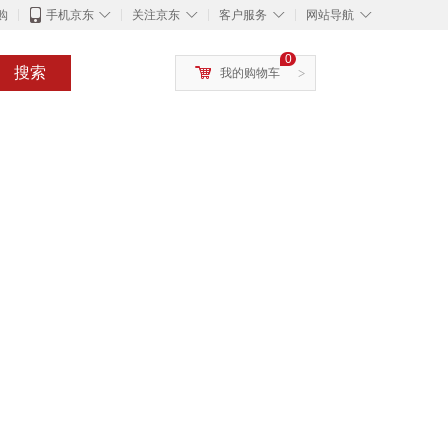
◇
◇
◇
◇
购
手机京东
关注京东
客户服务
网站导航
0
搜索
我的购物车
>