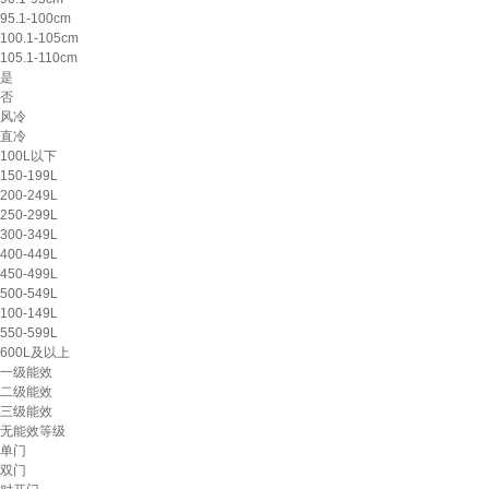
95.1-100cm
100.1-105cm
105.1-110cm
是
否
风冷
直冷
100L以下
150-199L
200-249L
250-299L
300-349L
400-449L
450-499L
500-549L
100-149L
550-599L
600L及以上
一级能效
二级能效
三级能效
无能效等级
单门
双门