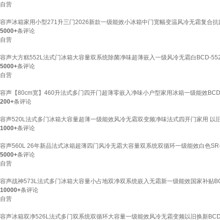
自营
容声冰箱家用小型271升三门2026新款一级能效小冰箱中门宽幅变温风冷无霜复合抗菌BCD
5000+
条评论
自营
容声大方糕552L法式门冰箱大容量双系统除菌净味超薄嵌入一级风冷无霜白BCD-552Q
5000+
条评论
自营
容声【80cm宽】460升法式多门四开门超薄零嵌入净味小户型家用冰箱一级能效BCD-4
200+
条评论
容声520L法式多门冰箱大容量超薄一级能效风冷无霜双变频净味法式四开门家用 以旧换新国
1000+
条评论
容声560L 26年新品法式冰箱超薄四门风冷无霜大容量双系统双循环一级能效白色SR-5
5000+
条评论
自营
容声战神573L法式多门冰箱大容量小占地双净双系统嵌入无霜新一级能效国家补贴BCD-5
10000+
条评论
自营
容声冰箱双净526L法式多门双系统双循环大容量一级能效风冷无霜变频以旧换新BCD-5