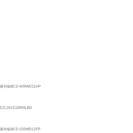
BCD-609WD11HP
261D20RNLBD
BCD-520WD12FP