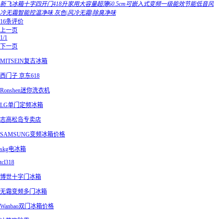
新飞冰箱十字四开门418升家用大容量超薄60.5cm可嵌入式变频一级能效节能低音风
冷无霜智能控温净味 灰色|风冷无霜|除臭净味
16条评价
上一页
1/1
下一页
MITSEIN复古冰箱
西门子 京东618
Ronshen迷你洗衣机
LG单门定频冰箱
志高松岛专卖店
SAMSUNG变频冰箱价格
skg电冰箱
tcl318
博世十字门冰箱
无霜变频多门冰箱
Wanbao双门冰箱价格