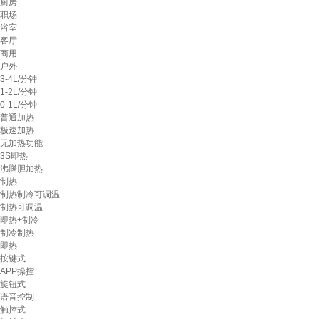
厨房
职场
浴室
客厅
商用
户外
3-4L/分钟
1-2L/分钟
0-1L/分钟
普通加热
极速加热
无加热功能
3S即热
沸腾胆加热
制热
制热制冷可调温
制热可调温
即热+制冷
制冷制热
即热
按键式
APP操控
旋钮式
语音控制
触控式