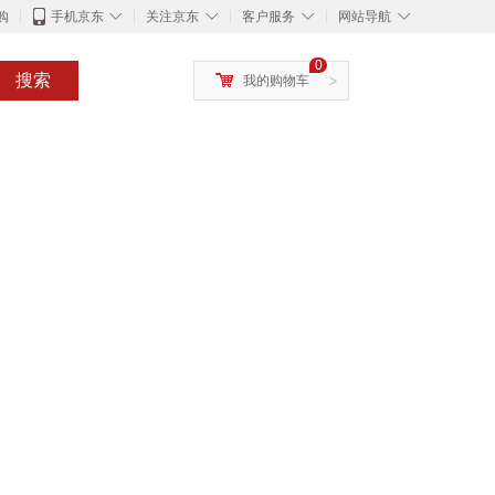
◇
◇
◇
◇
购
手机京东
关注京东
客户服务
网站导航
0
搜索
我的购物车
>