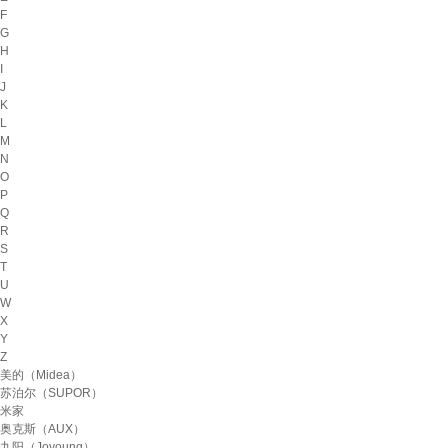
F
G
H
I
J
K
L
M
N
O
P
Q
R
S
T
U
W
X
Y
Z
美的（Midea）
苏泊尔（SUPOR）
米家
奥克斯（AUX）
九阳（Joyoung）