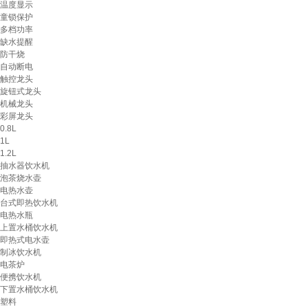
温度显示
童锁保护
多档功率
缺水提醒
防干烧
自动断电
触控龙头
旋钮式龙头
机械龙头
彩屏龙头
0.8L
1L
1.2L
抽水器饮水机
泡茶烧水壶
电热水壶
台式即热饮水机
电热水瓶
上置水桶饮水机
即热式电水壶
制冰饮水机
电茶炉
便携饮水机
下置水桶饮水机
塑料