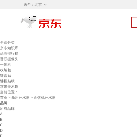
◇
送至：
北京
全部分类
京东知识库
品牌排行榜
普联摄像头
一体机
收纳包
键盘贴
键帽贴纸
京东美术馆
当前位置：
首页
>
商用开水器
> 直饮机开水器
品牌:
所有品牌
A
B
C
D
E