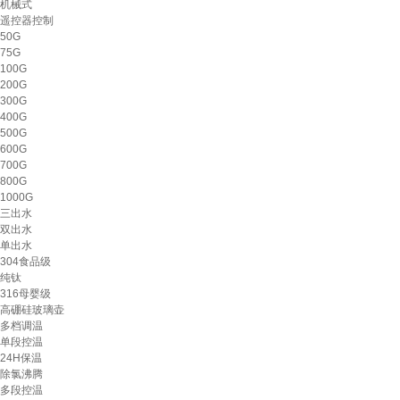
机械式
遥控器控制
50G
75G
100G
200G
300G
400G
500G
600G
700G
800G
1000G
三出水
双出水
单出水
304食品级
纯钛
316母婴级
高硼硅玻璃壶
多档调温
单段控温
24H保温
除氯沸腾
多段控温