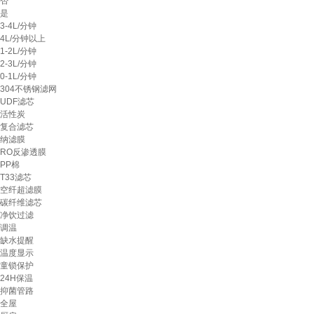
否
是
3-4L/分钟
4L/分钟以上
1-2L/分钟
2-3L/分钟
0-1L/分钟
304不锈钢滤网
UDF滤芯
活性炭
复合滤芯
纳滤膜
RO反渗透膜
PP棉
T33滤芯
空纤超滤膜
碳纤维滤芯
净饮过滤
调温
缺水提醒
温度显示
童锁保护
24H保温
抑菌管路
全屋