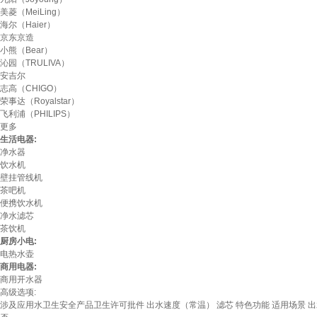
美菱（MeiLing）
海尔（Haier）
京东京造
小熊（Bear）
沁园（TRULIVA）
安吉尔
志高（CHIGO）
荣事达（Royalstar）
飞利浦（PHILIPS）
更多
生活电器:
净水器
饮水机
壁挂管线机
茶吧机
便携饮水机
净水滤芯
茶饮机
厨房小电:
电热水壶
商用电器:
商用开水器
高级选项:
涉及应用水卫生安全产品卫生许可批件
出水速度（常温）
滤芯
特色功能
适用场景
出