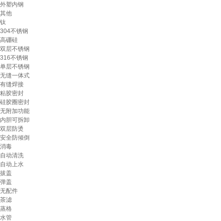
外塑内钢
其他
钛
304不锈钢
高硼硅
双层不锈钢
316不锈钢
单层不锈钢
无缝一体式
有缝焊接
粘胶密封
硅胶圈密封
无附加功能
内胆可拆卸
双层防烫
安全防倾倒
消毒
自动清洗
自动上水
拔盖
弹盖
无配件
茶滤
蒸格
水管