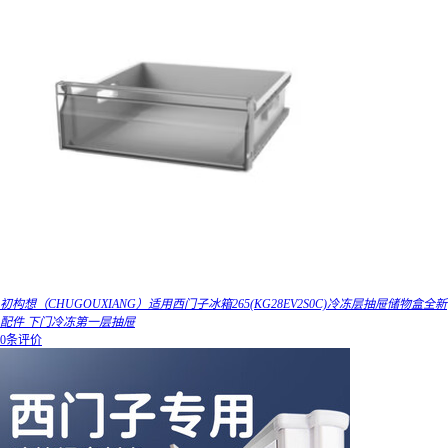
初构想（CHUGOUXIANG）适用西门子冰箱265(KG28EV2S0C)冷冻层抽屉储物盒全新
配件 下门冷冻第一层抽屉
0条评价