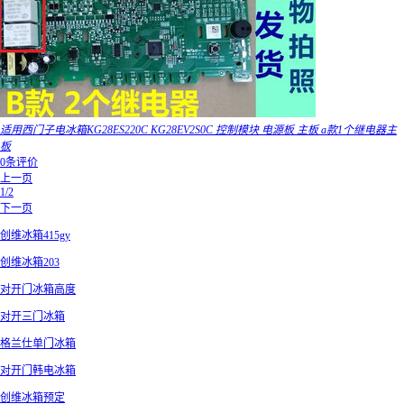
适用西门子电冰箱KG28ES220C KG28EV2S0C 控制模块 电源板 主板 a款1个继电器主
板
0条评价
上一页
1/2
下一页
创维冰箱415gy
创维冰箱203
对开门冰箱高度
对开三门冰箱
格兰仕单门冰箱
对开门韩电冰箱
创维冰箱预定