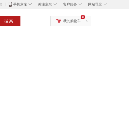
◇
◇
◇
◇
购
手机京东
关注京东
客户服务
网站导航
0
搜索
我的购物车
>