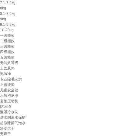
7.1-7.9kg
8kg
8.1-8.9kg
9kg
9.1-9.9kg
10-20kg
一级能效
二级能效
三级能效
四级能效
五级能效
无能效等级
上盖悬停
泡沫净
专业除毛洗烘
上盖缓降
儿童安全锁
水氧泡沫净
变频压缩机
防缠绕
漩瀑冷水洗
进水阀漏水保护
超微除菌气泡水
冷凝烘干
无烘干