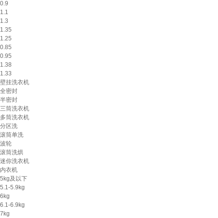
0.9
1.1
1.3
1.35
1.25
0.85
0.95
1.38
1.33
壁挂洗衣机
全密封
半密封
三筒洗衣机
多筒洗衣机
分区洗
滚筒单洗
波轮
滚筒洗烘
迷你洗衣机
内衣机
5kg及以下
5.1-5.9kg
6kg
6.1-6.9kg
7kg