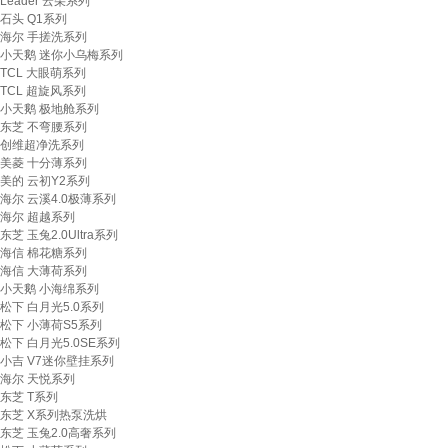
Leader 云朵系列
石头 Q1系列
海尔 手搓洗系列
小天鹅 迷你小乌梅系列
TCL 大眼萌系列
TCL 超旋风系列
小天鹅 极地舱系列
东芝 不弯腰系列
创维超净洗系列
美菱 十分薄系列
美的 云初Y2系列
海尔 云溪4.0极薄系列
海尔 超越系列
东芝 玉兔2.0Ultra系列
海信 棉花糖系列
海信 大薄荷系列
小天鹅 小海绵系列
松下 白月光5.0系列
松下 小薄荷S5系列
松下 白月光5.0SE系列
小吉 V7迷你壁挂系列
海尔 天悦系列
东芝 T系列
东芝 X系列热泵洗烘
东芝 玉兔2.0高奢系列