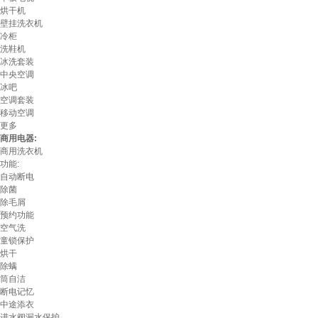
烘干机
壁挂洗衣机
冷柜
洗鞋机
冰洗套装
中央空调
冰吧
空调套装
移动空调
更多
商用电器:
商用洗衣机
功能:
自动断电
除菌
除毛屑
预约功能
空气洗
童锁保护
烘干
除螨
筒自洁
断电记忆
中途添衣
进水阀漏水保护