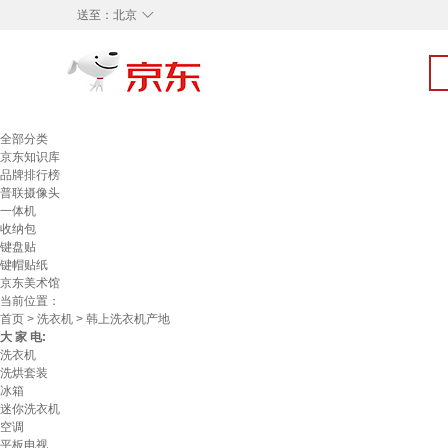
◇
送至：
北京
全部分类
京东知识库
品牌排行榜
普联摄像头
一体机
收纳包
键盘贴
键帽贴纸
京东美术馆
当前位置：
首页
>
洗衣机
> 韩上洗衣机产地
大 家 电:
洗衣机
洗烘套装
冰箱
迷你洗衣机
空调
平板电视