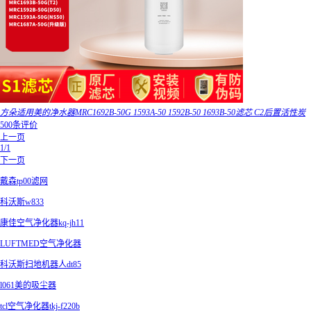
方朵适用美的净水器MRC1692B-50G 1593A-50 1592B-50 1693B-50滤芯 C2后置活性炭
500条评价
上一页
1/1
下一页
戴森tp00滤网
科沃斯w833
康佳空气净化器kq-jh11
LUFTMED空气净化器
科沃斯扫地机器人dt85
l061美的吸尘器
tcl空气净化器tkj-f220b