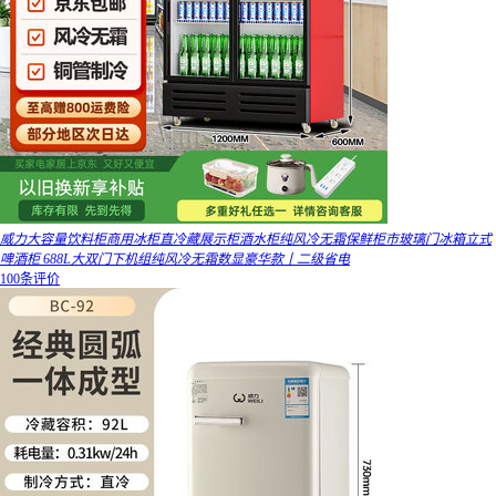
威力大容量饮料柜商用冰柜直冷藏展示柜酒水柜纯风冷无霜保鲜柜市玻璃门冰箱立式
啤酒柜 688L大双门下机组纯风冷无霜数显豪华款丨二级省电
100条评价