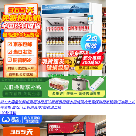
威力大容量饮料柜商用冰柜直冷藏展示柜酒水柜纯风冷无霜保鲜柜市玻璃门冰箱立式
啤酒柜 白双门上机组直冷7档调温二级
100条评价