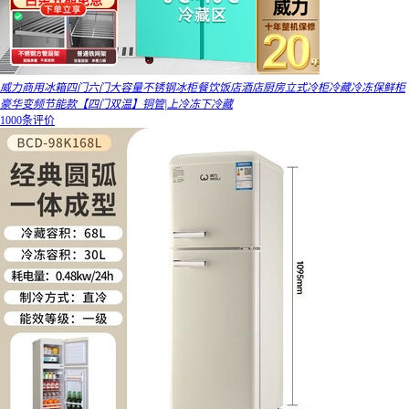
威力商用冰箱四门六门大容量不锈钢冰柜餐饮饭店酒店厨房立式冷柜冷藏冷冻保鲜柜
豪华变频节能款【四门双温】铜管|上冷冻下冷藏
1000条评价