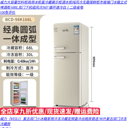
威力大容量饮料柜商用冰柜直冷藏展示柜酒水柜纯风冷无霜保鲜柜市玻璃门冰箱立式
啤酒柜 688L双门下机组风冷360°循环速冷白丨二级省电
100条评价
威力（WEILI）复古双门小冰箱家用冷冻冷藏定频直冷出租房首选 98升复古双门冷冻
冷藏款