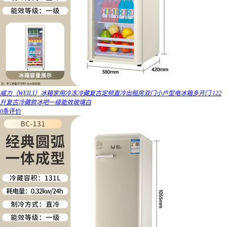
威力（WEILI）冰箱家用冷冻冷藏复古定频直冷出租房双门小户型电冰箱多开门 122
升复古冷藏款冰吧一级能效玻璃白
0条评价