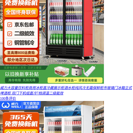
威力大容量饮料柜商用冰柜直冷藏展示柜酒水柜纯风冷无霜保鲜柜市玻璃门冰箱立式
啤酒柜 双门下机组直冷7档调温二级能效
100条评价