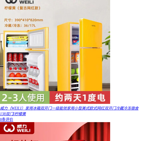
威力（WEILI）家用冰箱双开门一级能效家用小型美式欧式网红双开门冷藏冷冻宿舍
138双门I柠檬黄
0条评价