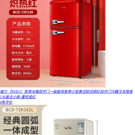
威力（WEILI）家用冰箱双开门一级能效家用小型美式欧式网红双开门冷藏冷冻宿舍
138复古小款-雷阿诺红
0条评价