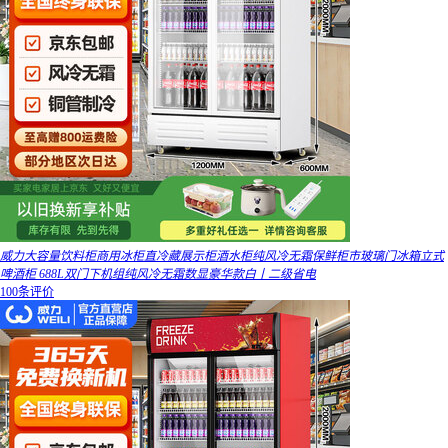
威力大容量饮料柜商用冰柜直冷藏展示柜酒水柜纯风冷无霜保鲜柜市玻璃门冰箱立式
啤酒柜 688L双门下机组纯风冷无霜数显豪华款白丨二级省电
100条评价