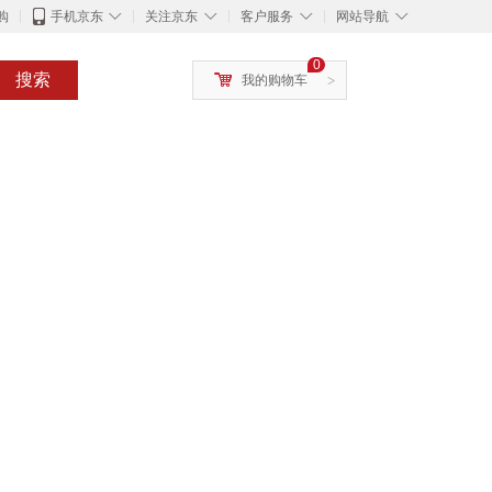
◇
◇
◇
◇
购
手机京东
关注京东
客户服务
网站导航
0
搜索
我的购物车
>