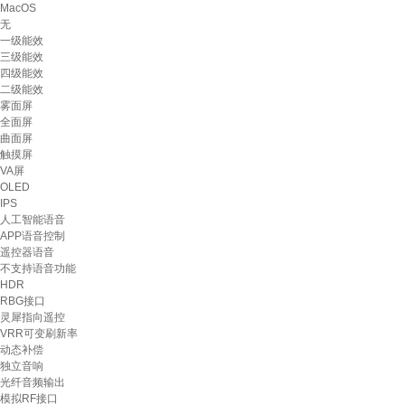
MacOS
无
一级能效
三级能效
四级能效
二级能效
雾面屏
全面屏
曲面屏
触摸屏
VA屏
OLED
IPS
人工智能语音
APP语音控制
遥控器语音
不支持语音功能
HDR
RBG接口
灵犀指向遥控
VRR可变刷新率
动态补偿
独立音响
光纤音频输出
模拟RF接口