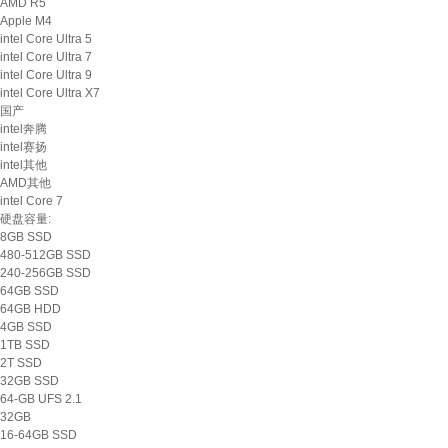
AMD R5
Apple M4
intel Core Ultra 5
intel Core Ultra 7
intel Core Ultra 9
intel Core Ultra X7
国产
intel奔腾
intel赛扬
intel其他
AMD其他
intel Core 7
硬盘容量:
8GB SSD
480-512GB SSD
240-256GB SSD
64GB SSD
64GB HDD
4GB SSD
1TB SSD
2T SSD
32GB SSD
64-GB UFS 2.1
32GB
16-64GB SSD