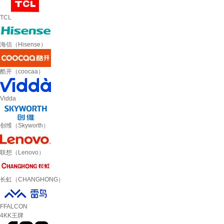
TCL
海信（Hisense）
酷开（coocaa）
Vidda
创维（Skyworth）
联想（Lenovo）
长虹（CHANGHONG）
FFALCON
4KK王牌