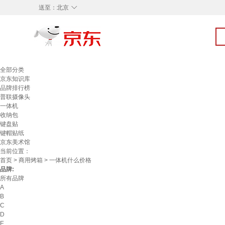
◇
送至：
北京
全部分类
京东知识库
品牌排行榜
普联摄像头
一体机
收纳包
键盘贴
键帽贴纸
京东美术馆
当前位置：
首页
>
商用烤箱
> 一体机什么价格
品牌:
所有品牌
A
B
C
D
E