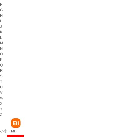
F
G
H
I
J
K
L
M
N
O
P
Q
R
S
T
U
V
W
X
Y
Z
小米（MI）