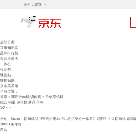
◇
送至：
北京
全部分类
京东知识库
品牌排行榜
普联摄像头
一体机
收纳包
键盘贴
键帽贴纸
京东美术馆
当前位置：
首页
>
商用绞肉机/切肉机
> 乐创菜馅机
综合
销量
评论数
新品
价格
1
/
2
<
>
乐创（lecon）切肉机商用绞肉机电动切片机切菜机一体多功能肥牛土豆切肉机 矮脚单切
1000+
条评论
自营