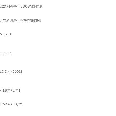
22型不锈钢丨1100W纯铜电机
12型精钢款丨800W纯铜电机
JR20A
JR30A
DK-KDJQ22
款【绞肉+切肉】
DK-KSJQ22