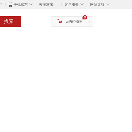
◇
◇
◇
◇
购
手机京东
关注京东
客户服务
网站导航
0
搜索
我的购物车
>