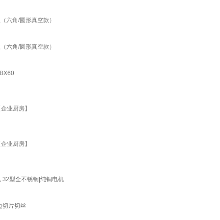
（六角/圆形真空款）
（六角/圆形真空款）
X60
【企业厨房】
【企业厨房】
32型全不锈钢|纯铜电机
边切片切丝