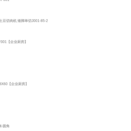
肉机 矮脚单切J001-85-2
CP301【企业厨房】
BX60【企业厨房】
钢-圆角