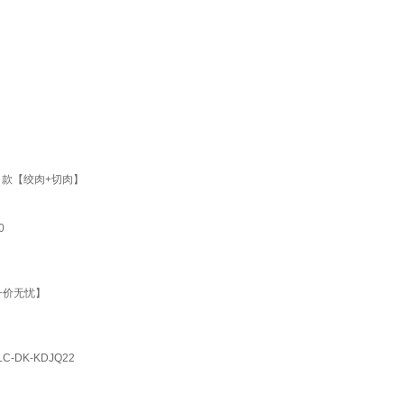
角款【绞肉+切肉】
0
【一价无忧】
DK-KDJQ22