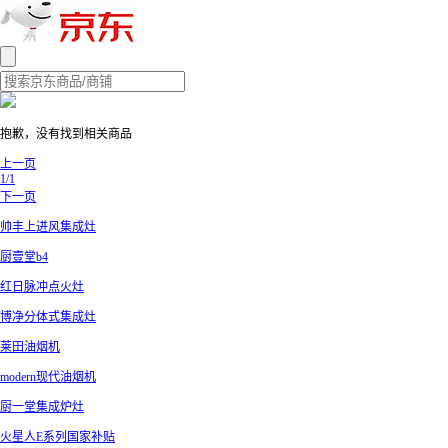
抱歉，没有找到相关商品
上一页
1/1
下一页
帅丰上进风集成灶
厨壹堂b4
红日脉冲点火灶
博净分体式集成灶
莱田油烟机
modern现代油烟机
厨一堂集成炉灶
火星人E系列国家补贴