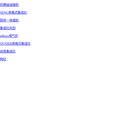
欢腾抽油烟机
SENG蒸箱式集成灶
厨房一体烟机
集成灶风田
gdboss煤气炉
OUNIER蒸箱式集成灶
自营集成灶
枸杞