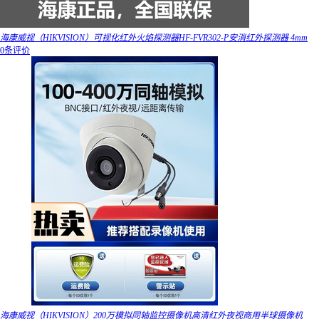
海康威视（HIKVISION）可视化红外火焰探测器HF-FVR302-P安消红外探测器 4mm
0条评价
海康威视（HIKVISION）200万模拟同轴监控摄像机高清红外夜视商用半球摄像机