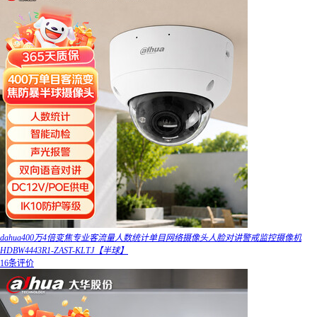
dahua400万4倍变焦专业客流量人数统计单目网络摄像头人脸对讲警戒监控摄像机
HDBW4443R1-ZAST-KLTJ【半球】
16条评价