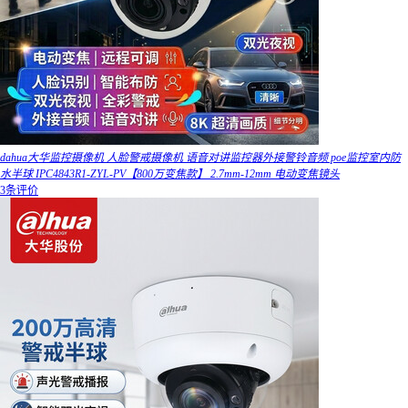
dahua大华监控摄像机 人脸警戒摄像机 语音对讲监控器外接警铃音频 poe监控室内防
水半球 IPC4843R1-ZYL-PV【800万变焦款】 2.7mm-12mm 电动变焦镜头
3条评价