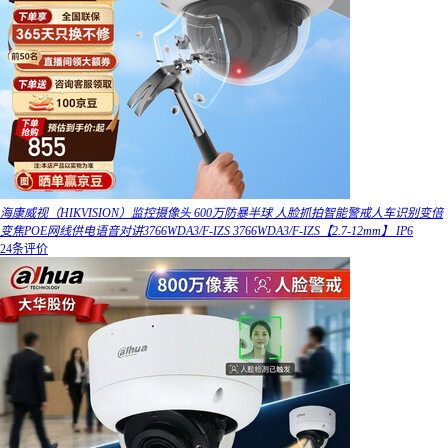
海康威视（HIKVISION）监控摄像头 600万防暴半球 人脸抓拍智能警戒人车识别变倍
变焦POE网线供电语音对讲3766WDA3/F-IZS 3766WDA3/F-IZS【2.7-12mm】 IP6
24条评价