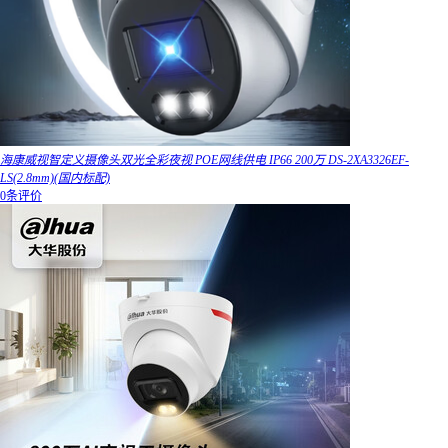
海康威视智定义摄像头双光全彩夜视 POE网线供电 IP66 200万 DS-2XA3326EF-
LS(2.8mm)(国内标配)
0条评价