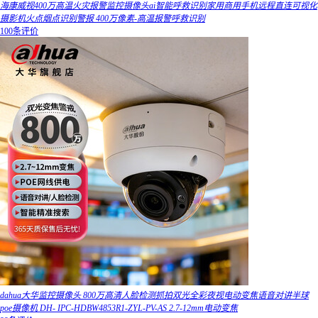
海康威视400万高温火灾报警监控摄像头ai智能呼救识别家用商用手机远程直连可视化
摄影机火点烟点识别警报 400万像素-高温报警呼救识别
100条评价
dahua大华监控摄像头 800万高清人脸检测抓拍双光全彩夜视电动变焦语音对讲半球
poe摄像机 DH- IPC-HDBW4853R1-ZYL-PV-AS 2.7-12mm电动变焦