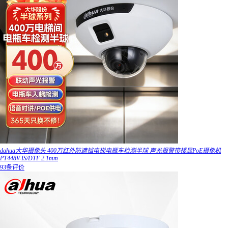
dahua大华摄像头 400万红外防遮挡电梯电瓶车检测半球 声光报警带楼显PoE摄像机
PT448V-IS/DTF 2.1mm
93条评价