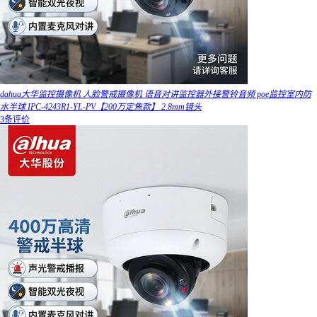
dahua大华监控摄像机 人脸警戒摄像机 语音对讲监控器外接警铃音频 poe监控室内防
水半球 IPC-4243R1-YL-PV【200万定焦款】 2.8mm镜头
3条评价