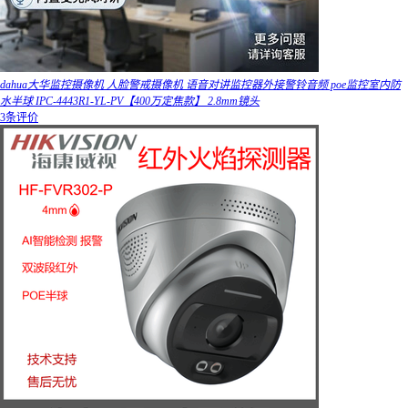
dahua大华监控摄像机 人脸警戒摄像机 语音对讲监控器外接警铃音频 poe监控室内防
水半球 IPC-4443R1-YL-PV【400万定焦款】 2.8mm镜头
3条评价