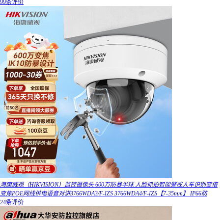
99条评价
海康威视（HIKVISION）监控摄像头 600万防暴半球 人脸抓拍智能警戒人车识别变倍
变焦POE网线供电语音对讲3766WDA3/F-IZS 3766WDA4/F-IZS【7-35mm】 IP66防
24条评价