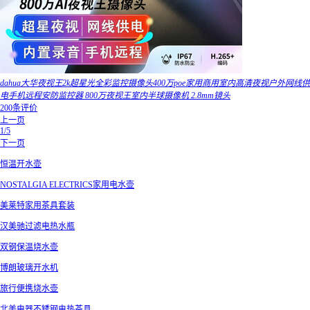
dahua大华夜视王2k超星光全彩监控摄像头400万poe家用商用室内高清夜视户外网线供
电手机远程安防监控器 800万夜视王室内半球摄像机 2.8mm镜头
200条评价
上一页
1/5
下一页
恒温开水壶
NOSTALGIA ELECTRICS家用电水壶
美莱特家用茶具套装
汉美驰过滤电热水瓶
双钢保温烧水壶
博朗玻璃开水机
旅行便携烧水壶
北美电器不锈钢电热茶具