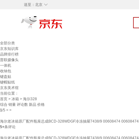
◇
送至：
北京
全部分类
京东知识库
品牌排行榜
普联摄像头
一体机
收纳包
键盘贴
键帽贴纸
京东美术馆
当前位置：
首页
>
冰箱
> 海尔328
综合
销量
评论数
新品
价格
1
/
5
<
>
海尔老冰箱原厂配件瓶座总成BCD-328WDGF冷冻抽屉7438/9 00608474 00608474
5+
条评论
海尔老冰箱原厂配件瓶座总成BCD-328WDGF冷冻抽屉7438/9 00608474 00608474