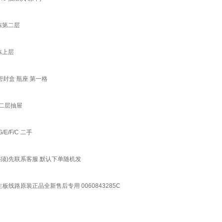
冷冻第二层
冻上层
(密封盒 瓶座 第一格
第二层抽屉
/E/F/C 二手
前(必须)先联系客服 默认下单随机发
板主板线路原装正品全新售后专用 0060843285C