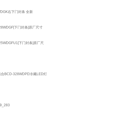
6WDGK右下门封条 全新
328WDGF[下门封条]原厂尺寸
25WDGFU1[下门封条]原厂尺
适合BCD-328WDPD冷藏LED灯
_283