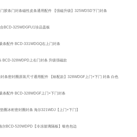
D密封条门胶条门封条磁性皮条通用配件 【强磁升级】325WDSD下门封条
适合BCD-325WDGFU1珍品盖板
条吸条配件 BCD-331WDGQ右上门封条
条 BCD-328WDPD上右门封条 升级强磁款
门胶条门封条密封圈原装尺寸通用配件 【标配款】328WDGF上门+下门 封条 白色
条吸条配件 BCD-328WDGF上门+下门封条
门胶垫圈冰柜密封圈封条 海尔321WDJ【上门+下门】
配 海尔BCD-520WDPD【冷冻玻璃隔板】银色包边