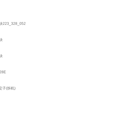
23_328_052
块
块
28E
定子(拆机)