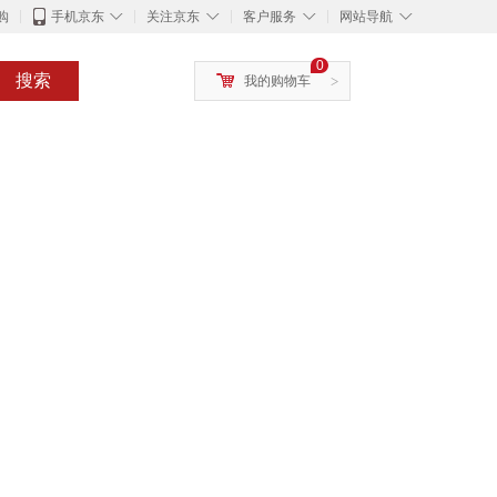
◇
◇
◇
◇
购
手机京东
关注京东
客户服务
网站导航
0
搜索
我的购物车
>