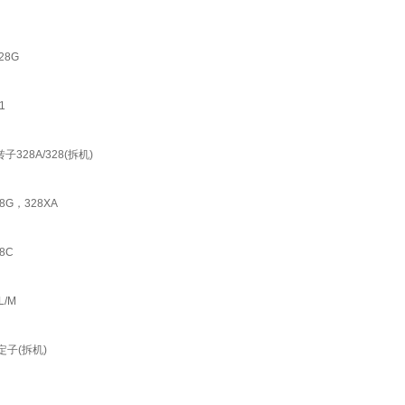
28G
1
328A/328(拆机)
G，328XA
8C
L/M
定子(拆机)