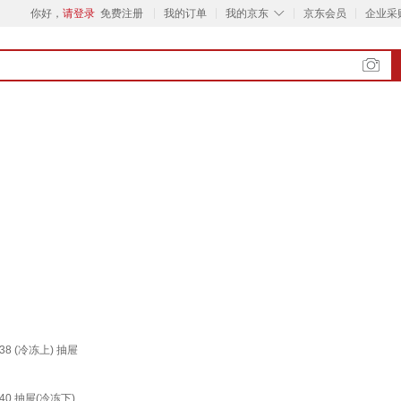
◇
你好，
请登录
免费注册
我的订单
我的京东
京东会员
企业采
38 (冷冻上) 抽屉
40 抽屉(冷冻下)