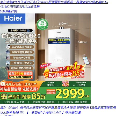
海尔冰箱491升法式四开多门594mm超薄零嵌底部散热一级能效双变频家用BCD-
491WGHFDB5BFU1以旧换新
10000条评价
海尔（Haier）燃气热水器天然气16升真三管零冷水恒温 即开即洗 TSI智能双增压家用
以旧换新补贴 16L 【一级静音*小海鲸KL5GT 】零冷感恒温