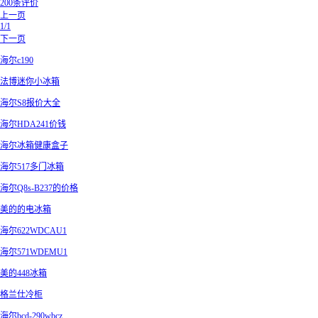
200条评价
上一页
1/1
下一页
海尔c190
法博迷你小冰箱
海尔S8报价大全
海尔HDA241价钱
海尔冰箱健康盒子
海尔517多门冰箱
海尔Q8s-B237的价格
美的的电冰箱
海尔622WDCAU1
海尔571WDEMU1
美的448冰箱
格兰仕冷柜
海尔bcd-290wbcz