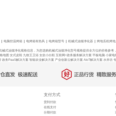
|
电脑控温烤箱
|
电烤箱有热风
|
电烤箱型号
|
机械式油烟净化器
|
烤地瓜机烤地
机械式油烟净化规格信息，为您选购机械式油烟净化型号规格提供全方位的价格参考
格地图
女式皮鞋
九牧王卫浴
女款小白鞋
互联网+政务服务解决方案
平板电脑
小家电
管
政务PaaS解决方案
智能农业解决方案
产业创新云解决方案
AIoT解决方案
水井坊
好
直发，极速配送
正品行货，精致服务
支付方式
货到付款
在线支付
分期付款