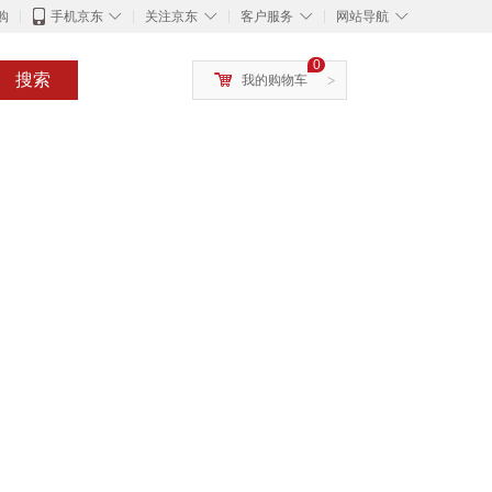
◇
◇
◇
◇
购
手机京东
关注京东
客户服务
网站导航
0
搜索
我的购物车
>