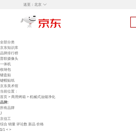
◇
送至：
北京
全部分类
京东知识库
品牌排行榜
普联摄像头
一体机
收纳包
键盘贴
键帽贴纸
京东美术馆
当前位置：
首页
>
商用烤箱
> 机械式油烟净化
品牌:
所有品牌
J
京信工
综合
销量
评论数
新品
价格
1
/
1
<
>