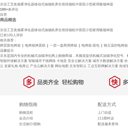
京信工艾灸烟雾净化器移动式抽烟机养生馆排烟机中医院小型家用吸烟神器
100+
条评论
自营
商品精选
京信工艾灸烟雾净化器移动式抽烟机养生馆排烟机中医院小型家用吸烟神器
已有
100
人评价
相关推荐：
两层面包烤箱
|
电烤箱烤蛋糕
|
一层一盘商用烤箱
|
电烤箱 面包
|
独立温控电烤箱
温馨提示
京东是国内专业的机械式油烟净化网上购物商城，本频道提供机械式油烟净化型号、
智能环保解决方案
智能城市干线网络
卡地亚
安全云解决方案
城市大数据解决方案
价
云
皇家礼炮
电商云
产业云解决方案
网站地图
京东智联云
工业互联网解决方案
热缩
多
快
品类齐全，轻松购物
多仓
购物指南
配送方式
购物流程
上门自提
会员介绍
211限时达
生活旅行/团购
配送服务查询