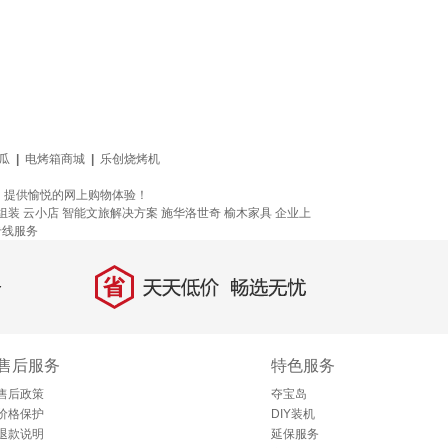
瓜
|
电烤箱商城
|
乐创烧烤机
，提供愉悦的网上购物体验！
组装
云小店
智能文旅解决方案
施华洛世奇
榆木家具
企业上
专线服务
省
天天低价，畅选无忧
售后服务
特色服务
售后政策
夺宝岛
价格保护
DIY装机
退款说明
延保服务