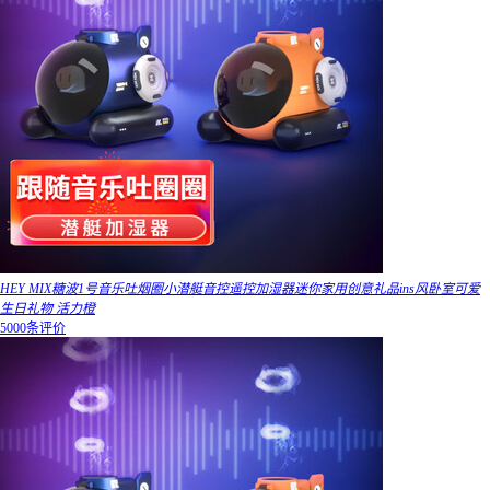
HEY MIX糖波1号音乐吐烟圈小潜艇音控遥控加湿器迷你家用创意礼品ins风卧室可爱
生日礼物 活力橙
5000条评价