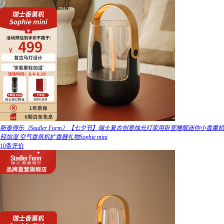
斯泰得乐（Stadler Form）【七夕节】瑞士复古创意烛光灯家用卧室睡眠迷你小香薰机
轻加湿 空气香氛机扩香器礼物Sophie mini
10条评价