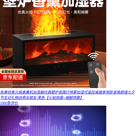
色果创意火焰香薰机加湿器仿真壁炉氛围灯喷雾加湿可遥控桌面家用卧室高颜值七夕
节生日礼物送男女朋友 黑色【火焰氛围+细腻喷雾】
1000条评价