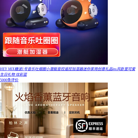
HEY MIX糖波1号音乐吐烟圈小潜艇音控遥控加湿器迷你家用创意礼品ins风卧室可爱
生日礼物 炫彩蓝
5000条评价