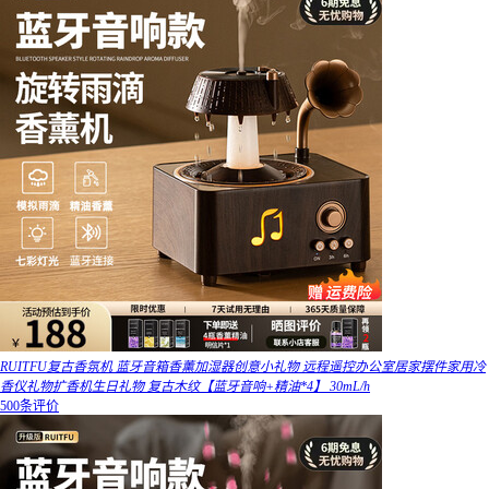
RUITFU复古香氛机 蓝牙音箱香薰加湿器创意小礼物 远程遥控办公室居家摆件家用冷
香仪礼物扩香机生日礼物 复古木纹【蓝牙音响+精油*4】 30mL/h
500条评价