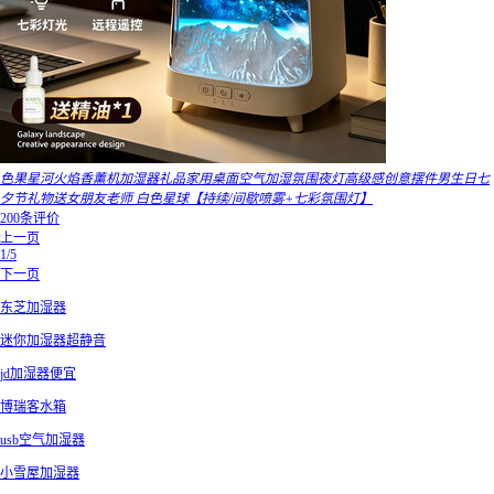
色果星河火焰香薰机加湿器礼品家用桌面空气加湿氛围夜灯高级感创意摆件男生日七
夕节礼物送女朋友老师 白色星球【持续/间歇喷雾+七彩氛围灯】
200条评价
上一页
1/5
下一页
东芝加湿器
迷你加湿器超静音
jd加湿器便宜
博瑞客水箱
usb空气加湿器
小雪屋加湿器