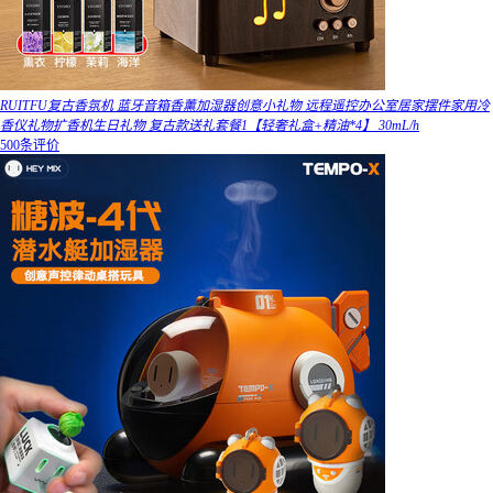
RUITFU复古香氛机 蓝牙音箱香薰加湿器创意小礼物 远程遥控办公室居家摆件家用冷
香仪礼物扩香机生日礼物 复古款送礼套餐1【轻奢礼盒+精油*4】 30mL/h
500条评价