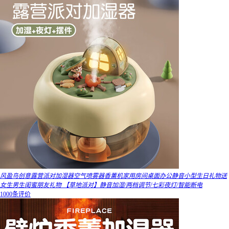
风盈鸟创意露营派对加湿器空气喷雾器香薰机家用房间桌面办公静音小型生日礼物送
女生男生闺蜜朋友礼物 【草地派对】静音加湿/两档调节/七彩夜灯/智能断电
1000条评价