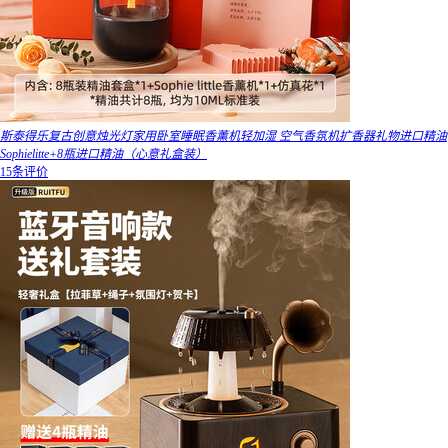
斯泰得乐复古创意烛光灯家用卧室睡眠香薰机轻加湿 空气香氛机扩香器礼物进口精油
Sophielitte+8瓶进口精油（心意礼盒装）
15条评价