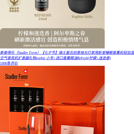
斯泰得乐（Stadler Form）【七夕节】瑞士复古创意烛光灯家用卧室睡眠香薰机轻加湿
空气香氛机扩香器礼物sophie 小号+进口香薰精油Refresh(柠檬+迷迭香)
1000条评价