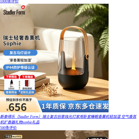
1000条评价
斯泰得乐（Stadler Form）瑞士复古创意烛光灯家用卧室睡眠香薰机轻加湿 空气香氛
机扩香器礼物sophie礼品
500条评价