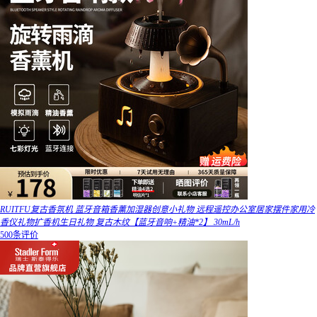
RUITFU复古香氛机 蓝牙音箱香薰加湿器创意小礼物 远程遥控办公室居家摆件家用冷
香仪礼物扩香机生日礼物 复古木纹【蓝牙音响+精油*2】 30mL/h
500条评价