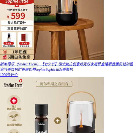
斯泰得乐（Stadler Form）【七夕节】瑞士复古创意烛光灯家用卧室睡眠香薰机轻加湿
空气香氛机扩香器礼物sophie Sophie little香薰机
1000条评价