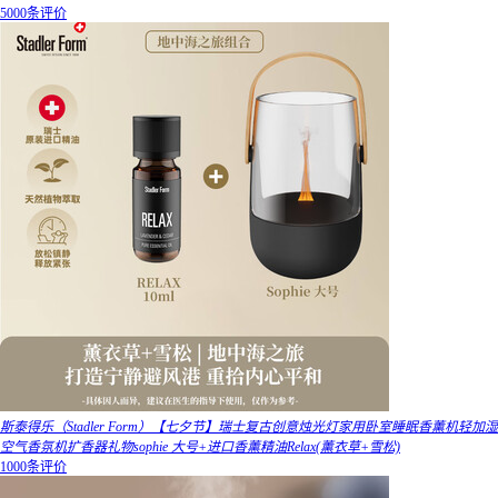
5000条评价
斯泰得乐（Stadler Form）【七夕节】瑞士复古创意烛光灯家用卧室睡眠香薰机轻加湿
空气香氛机扩香器礼物sophie 大号+进口香薰精油Relax(薰衣草+雪松)
1000条评价