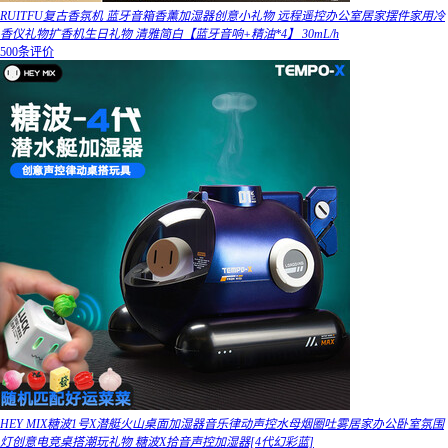
RUITFU复古香氛机 蓝牙音箱香薰加湿器创意小礼物 远程遥控办公室居家摆件家用冷
香仪礼物扩香机生日礼物 清雅简白【蓝牙音响+精油*4】 30mL/h
500条评价
HEY MIX糖波1号X潜艇火山桌面加湿器音乐律动声控水母烟圈吐雾居家办公卧室氛围
灯创意电竞桌搭潮玩礼物 糖波X拾音声控加湿器[4代幻彩蓝]