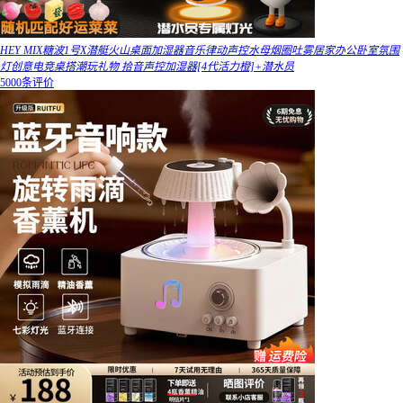
HEY MIX糖波1号X潜艇火山桌面加湿器音乐律动声控水母烟圈吐雾居家办公卧室氛围
灯创意电竞桌搭潮玩礼物 拾音声控加湿器[4代活力橙]+潜水员
5000条评价