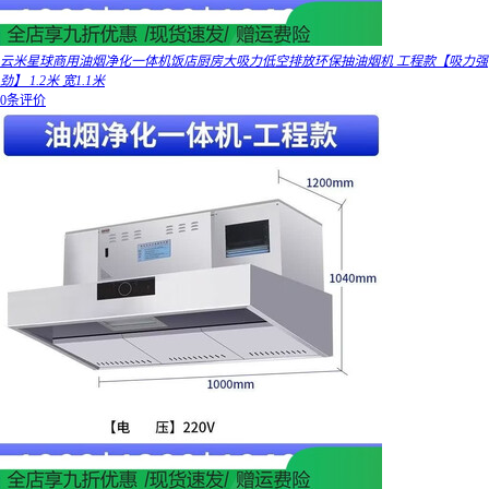
云米星球商用油烟净化一体机饭店厨房大吸力低空排放环保抽油烟机 工程款【吸力强
劲】 1.2米 宽1.1米
0条评价