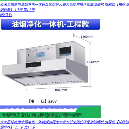
云米星球商用油烟净化一体机饭店厨房大吸力低空排放环保抽油烟机 旗舰款【祛除油
烟异味】 1.2米 宽1.1米
0条评价
云米星球商用油烟净化一体机饭店厨房大吸力低空排放环保抽油烟机 旗舰款【祛除油
烟异味】 长1米 宽1.1米