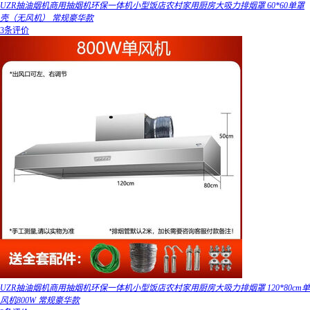
UZR抽油烟机商用抽烟机环保一体机小型饭店农村家用厨房大吸力排烟罩 60*60单罩
壳（无风机） 常规豪华款
3条评价
UZR抽油烟机商用抽烟机环保一体机小型饭店农村家用厨房大吸力排烟罩 120*80cm单
风机800W 常规豪华款