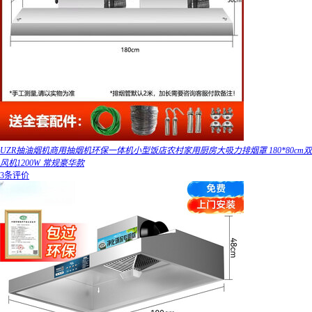
UZR抽油烟机商用抽烟机环保一体机小型饭店农村家用厨房大吸力排烟罩 180*80cm双
风机1200W 常规豪华款
3条评价