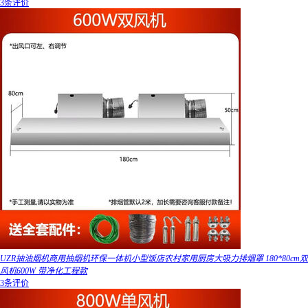
3条评价
UZR抽油烟机商用抽烟机环保一体机小型饭店农村家用厨房大吸力排烟罩 180*80cm双
风机600W 带净化工程款
3条评价