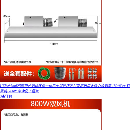
UZR抽油烟机商用抽烟机环保一体机小型饭店农村家用厨房大吸力排烟罩 180*80cm双
风机1200W 带净化工程款
3条评价