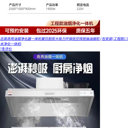
志高商用油烟净化器一体机餐饮厨房大吸力环保低空排放抽油烟机 [包安装]工程款2.5
米净化一体机|
7条评价