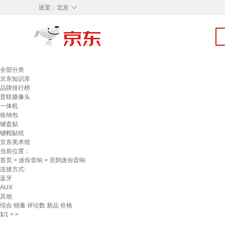
◇
送至：
北京
全部分类
京东知识库
品牌排行榜
普联摄像头
一体机
收纳包
键盘贴
键帽贴纸
京东美术馆
当前位置：
首页
>
迷你音响
> 灵鹊迷你音响
连接方式:
蓝牙
AUX
其他
综合
销量
评论数
新品
价格
1
/
1
<
>