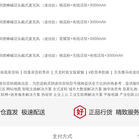
摆摊喊话头戴式麦克风 （迷你款）桃花粉+有线话筒+3000mAh
摆摊喊话头戴式麦克风 （迷你款）桃花粉+有线话筒+3000mAh
摆摊喊话头戴式麦克风 （迷你款）星耀黑+有线话筒+3000mAh
摆摊喊话头戴式麦克风 （迷你款）桃花粉+无线话筒+有线话筒+3000mAh
d音箱底座音响
|
纽曼录音机售价
|
天龙时装女版紫魅
|
k歌简单歌曲
|
京东雅马哈迷
迷你音响规格信息，为您选购灵鹊迷你音响型号规格提供全方位的价格参考，提供愉
卫浴
网站地图
智能文旅解决方案
女式皮鞋
城市大数据解决方案
施华洛世奇
皇家礼炮
互联网+政务服务解决方案
热缩管
企业上云
工业互联网解决方案
平板电脑
产业创新云
好
直发，极速配送
正品行货，精致服务
支付方式