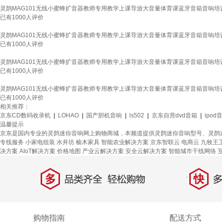
灵鹊MAG101无线小蜜蜂扩音器教师专用教学上课导游大音量体育课蓝牙音箱音响培训
已有
1000
人评价
灵鹊MAG101无线小蜜蜂扩音器教师专用教学上课导游大音量体育课蓝牙音箱音响培训
已有
1000
人评价
灵鹊MAG101无线小蜜蜂扩音器教师专用教学上课导游大音量体育课蓝牙音箱音响培训
已有
1000
人评价
灵鹊MAG101无线小蜜蜂扩音器教师专用教学上课导游大音量体育课蓝牙音箱音响培训
已有
1000
人评价
相关推荐：
京东CD数码收录机
|
LOHAO
|
国产胆机音响
|
ls502
|
京东自营dvd音箱
|
ipo
温馨提示
京东是国内专业的灵鹊迷你音响网上购物商城，本频道提供灵鹊迷你音响型号、灵鹊
专线服务
小家电组装
水井坊
榆木家具
智能农业解决方案
京东智联云
电商云
九牧王
决方案
AIoT解决方案
价格地图
产业云解决方案
安全云解决方案
智能城市干线网络
多
快
品类齐全，轻松购物
多仓
购物指南
配送方式