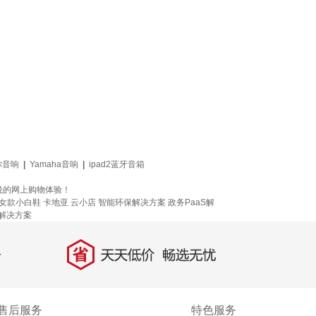
你音响
|
Yamaha音响
|
ipad2蓝牙音箱
悦的网上购物体验！
女款小白鞋
卡地亚
云小店
智能环保解决方案
政务PaaS解
解决方案
省
天天低价，畅选无忧
售后服务
特色服务