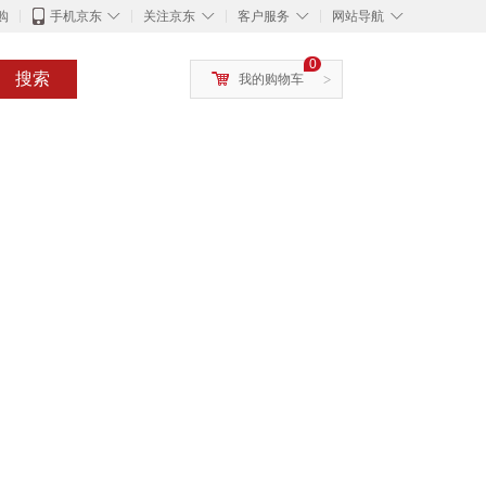
◇
◇
◇
◇
购
手机京东
关注京东
客户服务
网站导航
0
搜索
我的购物车
>