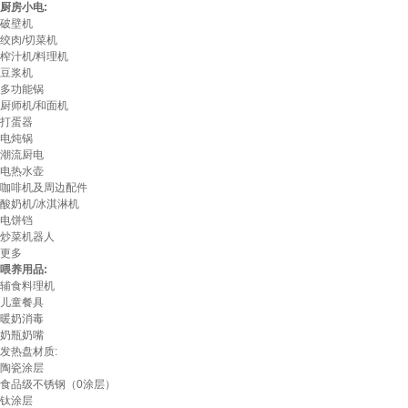
厨房小电:
破壁机
绞肉/切菜机
榨汁机/料理机
豆浆机
多功能锅
厨师机/和面机
打蛋器
电炖锅
潮流厨电
电热水壶
咖啡机及周边配件
酸奶机/冰淇淋机
电饼铛
炒菜机器人
更多
喂养用品:
辅食料理机
儿童餐具
暖奶消毒
奶瓶奶嘴
发热盘材质:
陶瓷涂层
食品级不锈钢（0涂层）
钛涂层