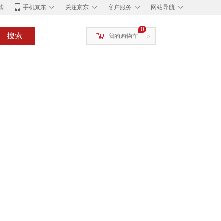
◇
◇
◇
◇
购
手机京东
关注京东
客户服务
网站导航
0
搜索
我的购物车
>