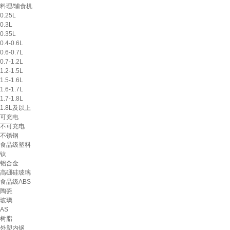
料理/辅食机
0.25L
0.3L
0.35L
0.4-0.6L
0.6-0.7L
0.7-1.2L
1.2-1.5L
1.5-1.6L
1.6-1.7L
1.7-1.8L
1.8L及以上
可充电
不可充电
不锈钢
食品级塑料
钛
铝合金
高硼硅玻璃
食品级ABS
陶瓷
玻璃
AS
树脂
外塑内钢