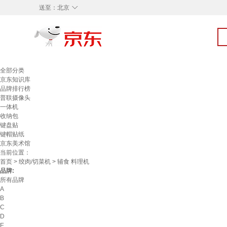
◇
送至：
北京
全部分类
京东知识库
品牌排行榜
普联摄像头
一体机
收纳包
键盘贴
键帽贴纸
京东美术馆
当前位置：
首页
>
绞肉/切菜机
> 辅食 料理机
品牌:
所有品牌
A
B
C
D
E