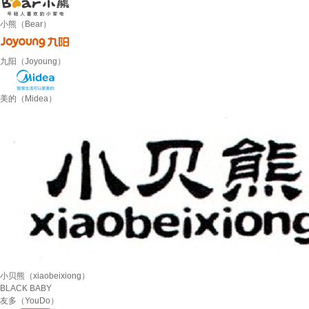
小熊（Bear）
九阳（Joyoung）
美的（Midea）
小贝熊（xiaobeixiong）
BLACK BABY
友多（YouDo）