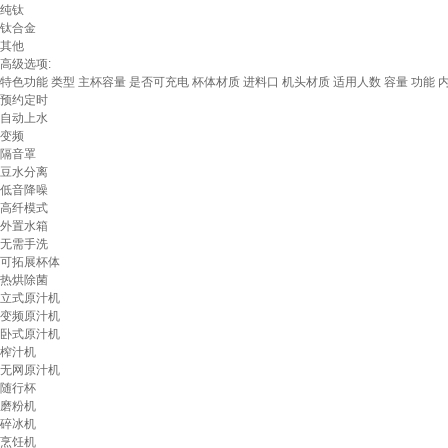
纯钛
钛合金
其他
高级选项:
特色功能
类型
主杯容量
是否可充电
杯体材质
进料口
机头材质
适用人数
容量
功能
预约定时
自动上水
变频
隔音罩
豆水分离
低音降噪
高纤模式
外置水箱
无需手洗
可拓展杯体
热烘除菌
立式原汁机
变频原汁机
卧式原汁机
榨汁机
无网原汁机
随行杯
磨粉机
碎冰机
烹饪机