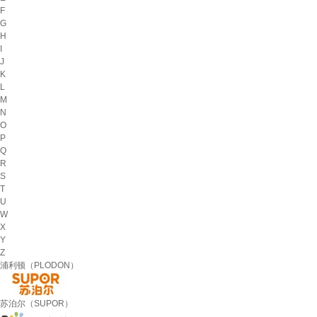
F
G
H
I
J
K
L
M
N
O
P
Q
R
S
T
U
W
X
Y
Z
浦利顿（PLODON）
苏泊尔（SUPOR）