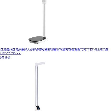
花潮高科花潮体重秤人体秤身高体重秤测量仪体脂秤语音播报可打印 EF-08B打印款
128.5*20*45.5cm
0条评价