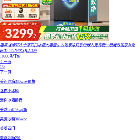
容声战神572L十字四门冰箱大容量小占地双净双系统嵌入无霜新一级能效国家补贴
BCD-572N40CQLAD灰
10000条评价
上一页
1/5
下一页
美的冰箱330wtzv价格
迷你小冰箱
迷你冰箱静音
美菱bcd253wp3b
美菱冰箱368wpc
美菱四门
美菱冰箱201