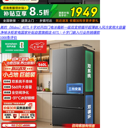
美的（Midea）407L十字对开四门电冰箱新一级双变频循环超薄嵌入风冷家用大容量
净味冰柜家电国家补贴自营旗舰店 407L | 十字门嵌入行业热销爆款
1000条评价