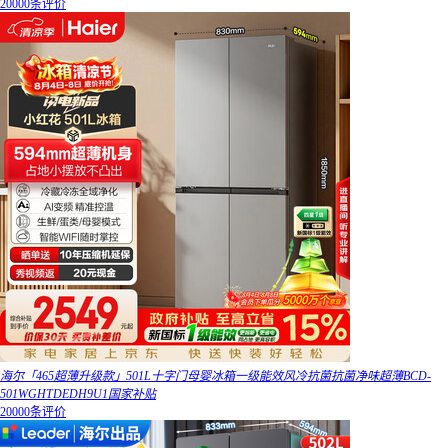
20000条评价
海尔「465超薄升级款」501L十字门母婴冰箱一级能效风冷抗菌抗菌净味超薄BCD-
501WGHTDEDH9U1国家补贴
20000条评价