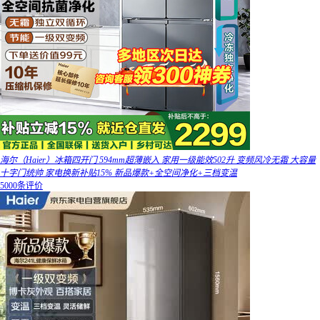
海尔（Haier）冰箱四开门 594mm超薄嵌入 家用一级能效502升 变频风冷无霜 大容量
十字门统帅 家电换新补贴15% 新品爆款+全空间净化+三档变温
5000条评价