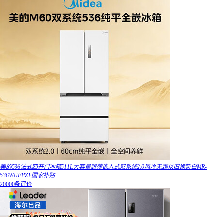
美的536法式四开门冰箱511L大容量超薄嵌入式双系统2.0风冷无霜以旧换新白MR-
536WUFPZE国家补贴
20000条评价