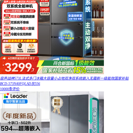
容声战神573L法式多门冰箱大容量小占地双净双系统嵌入无霜新一级能效国家补贴
BCD-573N40FQLAD灰556
10000条评价