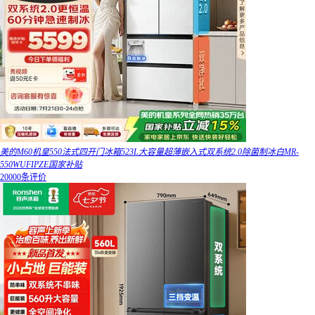
美的M60机皇550法式四开门冰箱523L大容量超薄嵌入式双系统2.0除菌制冰白MR-
550WUFIPZE国家补贴
20000条评价