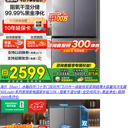
海尔（Haier）冰箱四开门十字门双对开门539升一级能效双变频超薄大容量风冷无霜
560Leader系列家用家电国家补贴 539L+阻氧干湿分储+全空间风冷+黑金净化+联网
20000条评价