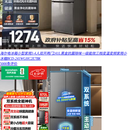
海尔电冰箱小型家用3-4人双开两门241L黑金抗菌除味一级能效三档变温变频家用小
冰箱BCD-241WGHC2E7BK
5000条评价