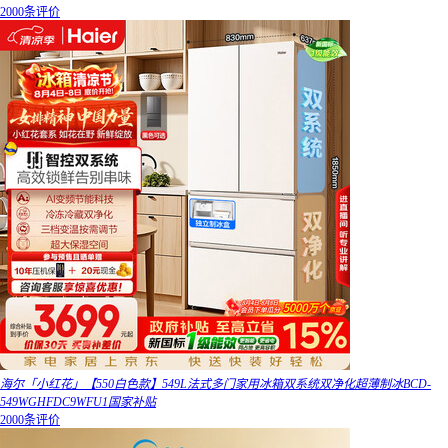
2000条评价
海尔「小红花」【550白色款】549L法式多门家用冰箱双系统双净化超薄制冰BCD-
549WGHFDC9WFU1国家补贴
2000条评价