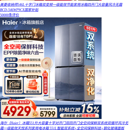
美菱收纳师546L十字门冰箱双变频一级能效节能家用冰箱四开门大容量风冷无霜
BCD-546WP9CX国家补贴
50000条评价
海尔（Haier）冰箱551升大容量十字对开门双四开门全空间保鲜双系统双循环风冷无
霜一级能效天悦系列家用电冰箱 551L智能双系统+全空间保鲜科技+钢化玻璃面板