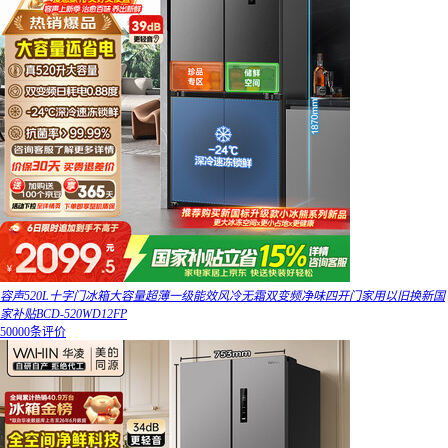
容声520L十字门冰箱大容量超薄一级能效风冷无霜双变频净味四开门家用以旧换新国
家补贴BCD-520WD12FP
50000条评价