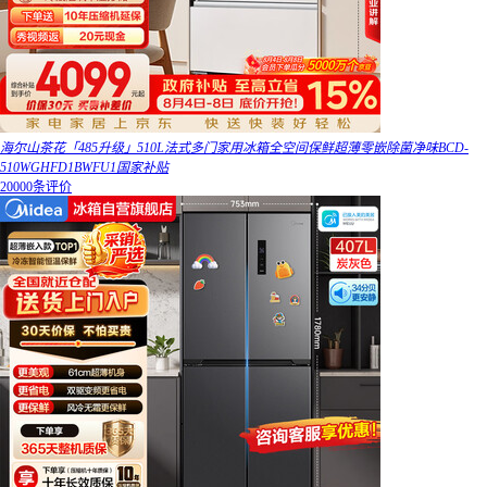
海尔山茶花「485升级」510L法式多门家用冰箱全空间保鲜超薄零嵌除菌净味BCD-
510WGHFD1BWFU1国家补贴
20000条评价