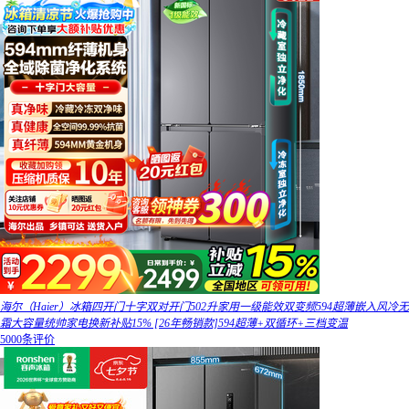
海尔（Haier）冰箱四开门十字双对开门502升家用一级能效双变频594超薄嵌入风冷无
霜大容量统帅家电换新补贴15% [26年畅销款]594超薄+双循环+三档变温
5000条评价