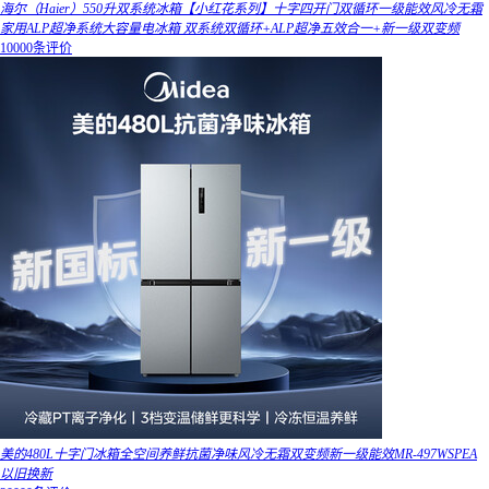
海尔（Haier）550升双系统冰箱【小红花系列】十字四开门双循环一级能效风冷无霜
家用ALP超净系统大容量电冰箱 双系统双循环+ALP超净五效合一+新一级双变频
10000条评价
美的480L十字门冰箱全空间养鲜抗菌净味风冷无霜双变频新一级能效MR-497WSPEA
以旧换新