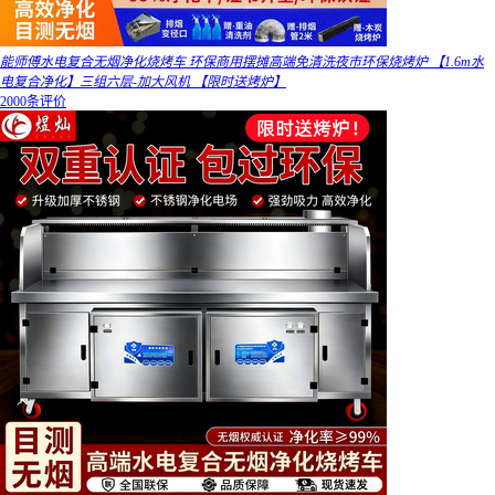
能师傅水电复合无烟净化烧烤车 环保商用摆摊高端免清洗夜市环保烧烤炉 【1.6m水
电复合净化】三组六层-加大风机 【限时送烤炉】
2000条评价