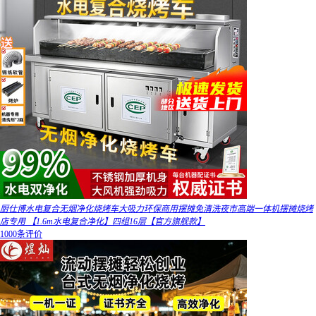
厨仕博水电复合无烟净化烧烤车大吸力环保商用摆摊免清洗夜市高端一体机摆摊烧烤
店专用 【1.6m水电复合净化】四组16层【官方旗舰款】
1000条评价