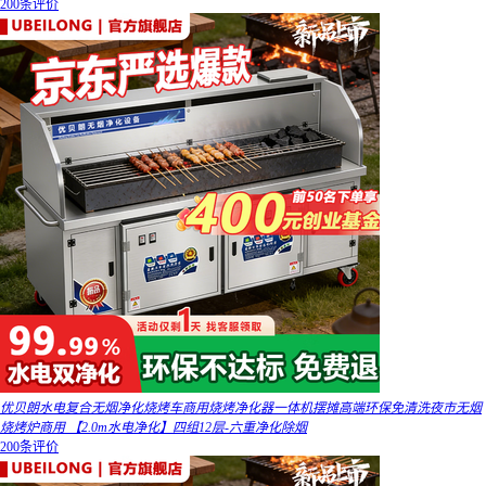
200条评价
优贝朗水电复合无烟净化烧烤车商用烧烤净化器一体机摆摊高端环保免清洗夜市无烟
烧烤炉商用 【2.0m水电净化】四组12层-六重净化除烟
200条评价