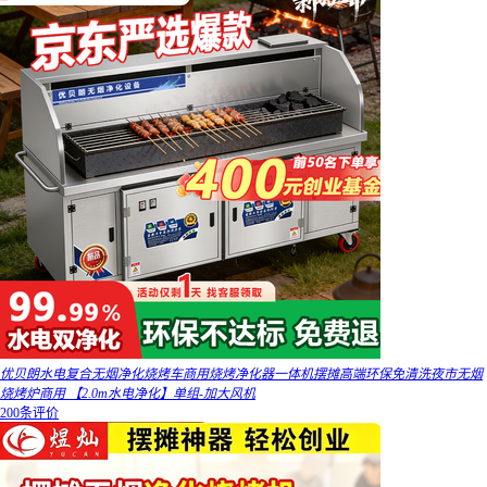
优贝朗水电复合无烟净化烧烤车商用烧烤净化器一体机摆摊高端环保免清洗夜市无烟
烧烤炉商用 【2.0m水电净化】单组-加大风机
200条评价