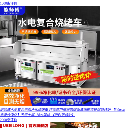
1000条评价
能师傅水电复合无烟净化烧烤车 环保商用摆摊高端免清洗夜市环保烧烤炉 【3.0m水
电复合净化】五组十层- 加大风机 【限时送烤炉】
2000条评价