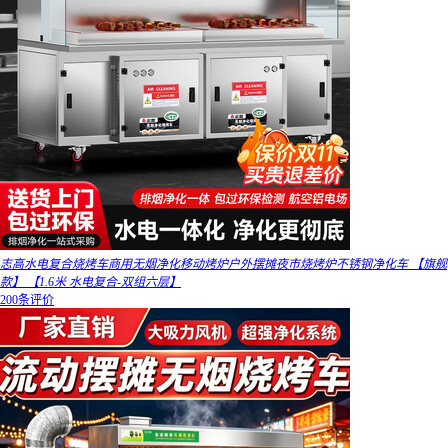
志高水电复合烧烤车商用无烟净化移动烤炉户外摆摊夜市烧烤炉不锈钢净化车 【旗舰
款】 【1.6米 水电复合-双组六层】
200条评价