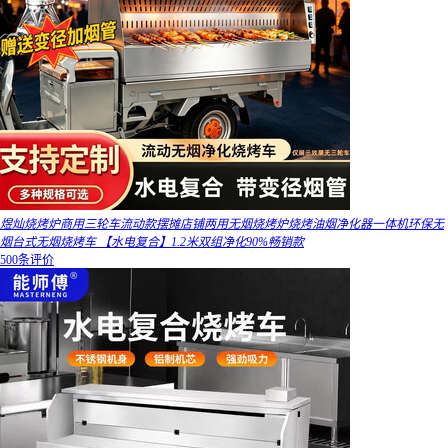
煜灿烧烤炉商用三轮车流动款摆摊店铺两用无烟烧烤炉烧烤油烟净化器一体机环保无
烟台式无烟烧烤车 【水电复合】1.2米双组净化90%畅销款
500条评价