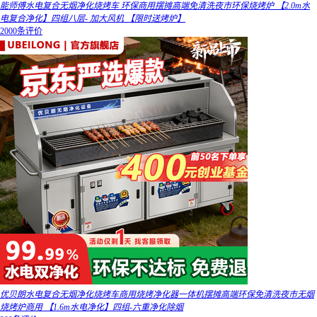
能师傅水电复合无烟净化烧烤车 环保商用摆摊高端免清洗夜市环保烧烤炉 【2.0m水
电复合净化】四组八层- 加大风机 【限时送烤炉】
2000条评价
优贝朗水电复合无烟净化烧烤车商用烧烤净化器一体机摆摊高端环保免清洗夜市无烟
烧烤炉商用 【1.6m水电净化】四组-六重净化除烟