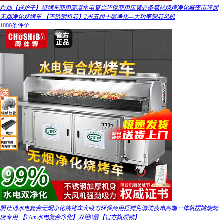
煜灿【送炉子】烧烤车商用高端水电复合环保商用店铺必备高端烧烤净化器夜市环保
无烟净化烧烤车 【不锈钢机芯】2米五组十层净化—大功率铜芯风机
1000条评价
厨仕博水电复合无烟净化烧烤车大吸力环保商用摆摊免清洗夜市高端一体机摆摊烧烤
店专用 【1.6m水电复合净化】双组8层【官方旗舰款】